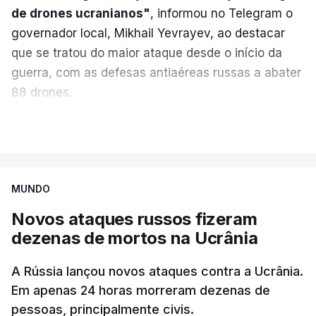
de drones ucranianos"
, informou no Telegram o
governador local, Mikhail Yevrayev, ao destacar
que se tratou do maior ataque desde o início da
guerra, com as defesas antiaéreas russas a abater
88 drones.
Do lado russo, o Ministério da Defesa reportou
VER MAIS
também o abate de 605 drones ucranianos de asa
fixa sobre 18 regiões russas, a anexada península
da Crimeia e os mares Negro e de Azov.
MUNDO
Novos ataques russos fizeram
O ataque ucraniano desta noite superou os
dezenas de mortos na Ucrânia
recordes anteriores: 556 drones a 17 de maio,
555 a 18 de junho e 389 a 25 de março. Segundo
A Rússia lançou novos ataques contra a Ucrânia.
Yevrayev, não houve mortos nem feridos em
Em apenas 24 horas morreram dezenas de
consequência do ataque massivo contra
pessoas, principalmente civis.