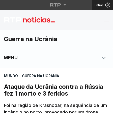
Entrar
Ataque da Ucrânia cont
Guerra na Ucrânia
MENU
MUNDO
|
GUERRA NA UCRÂNIA
Ataque da Ucrânia contra a Rússia
fez 1 morto e 3 feridos
Foi na região de Krasnodar, na sequência de um
incêndio no porto, provocado por um drone