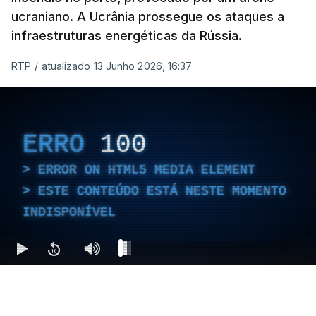
ucraniano. A Ucrânia prossegue os ataques a
infraestruturas energéticas da Rússia.
RTP
/
atualizado 13 Junho 2026, 16:37
ERRO
100
ERROR ON HTML5 MEDIA ELEMENT
ESTE CONTEÚDO ESTÁ NESTE MOMENTO
INDISPONÍVEL