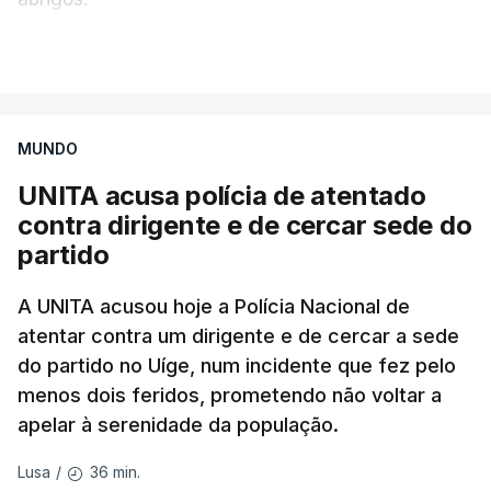
A administração militar local tinha anunciado
VER MAIS
pouco antes o acionamento de um "alerta aéreo
devido ao uso de mísseis balísticos".
MUNDO
Na periferia nordeste de Kiev, os ataques russos
UNITA acusa polícia de atentado
causaram três mortos, incluindo uma criança de 4
contra dirigente e de cercar sede do
anos, bem como três feridos, na aldeia de
partido
Pukhivka, segundo os serviços de resgate, sem
especificar se os ataques foram realizados com
A UNITA acusou hoje a Polícia Nacional de
mísseis ou drones.
atentar contra um dirigente e de cercar a sede
do partido no Uíge, num incidente que fez pelo
Na própria capital, foram contabilizados quatro
menos dois feridos, prometendo não voltar a
feridos pela autoridade militar, enquanto os
apelar à serenidade da população.
serviços de resgate relataram incêndios em dois
bairros.
36 min.
Lusa
/