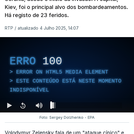
Kiev, foi o principal alvo dos bombardeamentos.
Há registo de 23 feridos.
RTP
/
atualizado 4 Julho 2025, 14:07
ERRO
100
ERROR ON HTML5 MEDIA ELEMENT
ESTE CONTEÚDO ESTÁ NESTE MOMENTO
INDISPONÍVEL
Foto: Sergey Dolzhenko - EPA
Volodymyr Zelensky fala de um "ataque cínico" e