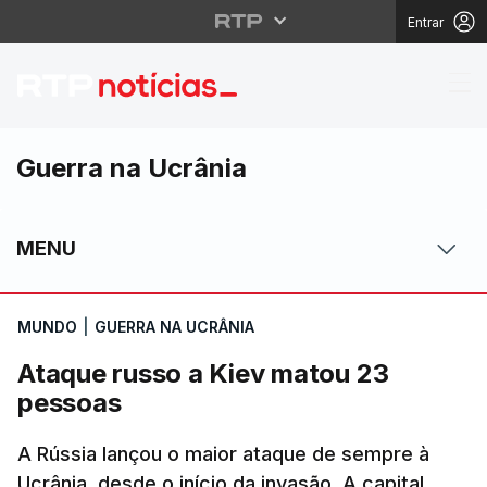
Entrar
Ataque russo a Kiev 
Guerra na Ucrânia
MENU
MUNDO
|
GUERRA NA UCRÂNIA
Ataque russo a Kiev matou 23
pessoas
A Rússia lançou o maior ataque de sempre à
Ucrânia, desde o início da invasão. A capital,