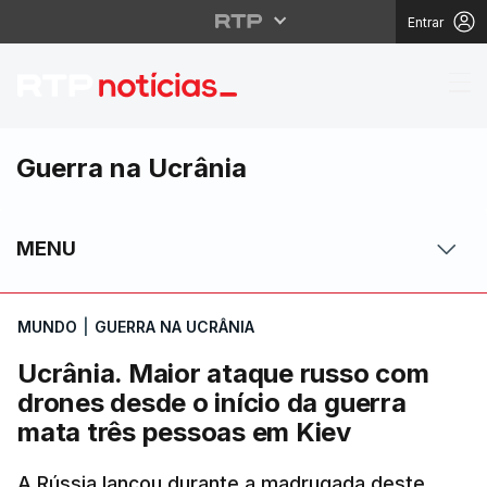
Entrar
Ucrânia. Maior ataque
Guerra na Ucrânia
MENU
MUNDO
|
GUERRA NA UCRÂNIA
Ucrânia. Maior ataque russo com
drones desde o início da guerra
mata três pessoas em Kiev
A Rússia lançou durante a madrugada deste