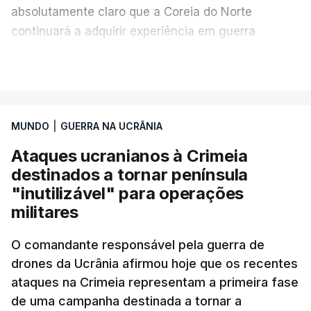
absolutamente claro que a Coreia do Norte
continuará a adquirir experiência em guerra
moderna, a receber licenças da Rússia e a obter
VER MAIS
todo o tipo de armamento militar”, alertou o
presidente ucraniano sem explicar como obteve a
informação.
MUNDO
|
GUERRA NA UCRÂNIA
Este mês, um responsável dos serviços de
Ataques ucranianos à Crimeia
informação militar ucranianos disse à Reuters que
destinados a tornar península
uma unidade de mísseis norte-coreana começou a
"inutilizável" para operações
enviar pessoal e equipamento para o oeste da
militares
Rússia e que a unidade poderia estar equipada
O comandante responsável pela guerra de
com 120 mísseis balísticos e seis lançadores para
drones da Ucrânia afirmou hoje que os recentes
ataques contra a Ucrânia.
ataques na Crimeia representam a primeira fase
de uma campanha destinada a tornar a
A Coreia do Norte enviou cerca de 14 mil