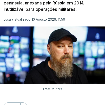
península, anexada pela Rússia em 2014,
soldados para a região russa de Kursk em
inutilizável para operações militares.
2024, ajudando Moscovo a combater uma
invasão das forças ucranianas. Milhares
Lusa
/
atualizado 10 Agosto 2026, 11:59
ficaram feridos ou morreram.
Além disso Pyongyang, forneceu a Moscovo
milhões de projéteis de artilharia e morteiro
–
por vezes de qualidade perigosamente baixa,
segundo
bloggers
militares e tropas russas – bem
como mísseis balísticos, artilharia de longo alcance
e sistemas de lançamento múltiplo de
rockets
, de
acordo com avaliações ucranianas e
independentes.
Foto: Reuters
O presidente russo, Vladimir Putin, e o líder