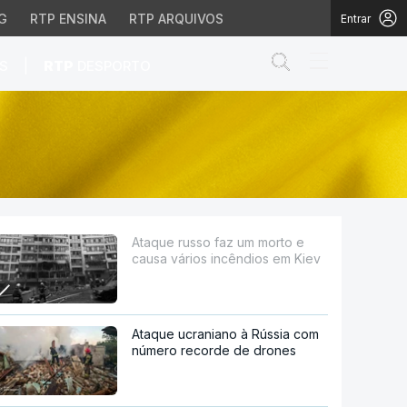
G
RTP ENSINA
RTP ARQUIVOS
Entrar
Abrir campo de
|
S
RTP
DESPORTO
 incêndios em Kiev
Ataque russo faz um morto e
causa vários incêndios em Kiev
Ataque ucraniano à Rússia com
número recorde de drones