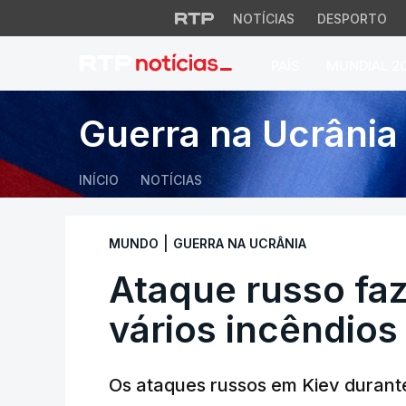
NOTÍCIAS
DESPORTO
PAÍS
MUNDIAL 2
Ataque russo faz u
Guerra na Ucrânia
INÍCIO
NOTÍCIAS
|
MUNDO
GUERRA NA UCRÂNIA
Ataque russo fa
vários incêndios
Os ataques russos em Kiev durante