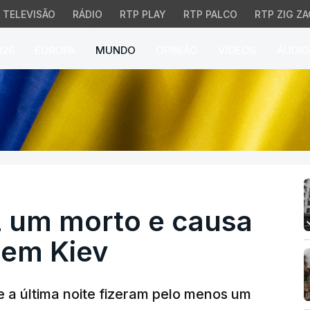
TELEVISÃO
RÁDIO
RTP PLAY
RTP PALCO
RTP ZIG ZA
026
EUROPA
MUNDO
OPINIÃO
VÍDEOS
ÁUDIO
m morto e causa vários
z um morto e causa
 em Kiev
 a última noite fizeram pelo menos um