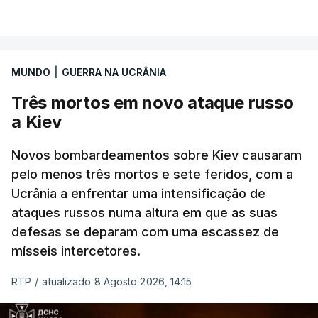
VER MAIS
Ucrânia a travar as receitas energéticas russas.
Entre essas sanções está a proibição de visto a
MUNDO
|
GUERRA NA UCRÂNIA
Vladimir Putin e aos principais comandantes
militares e ainda a aplicação de tarifas até 500%
Três mortos em novo ataque russo
sobre as exportações russas.
a Kiev
Novos bombardeamentos sobre Kiev causaram
pelo menos três mortos e sete feridos, com a
ERRO
100
Ucrânia a enfrentar uma intensificação de
ERROR ON HTML5 MEDIA ELEMENT
ataques russos numa altura em que as suas
defesas se deparam com uma escassez de
ESTE CONTEÚDO ESTÁ NESTE
mísseis intercetores.
MOMENTO INDISPONÍVEL
RTP
/
atualizado 8 Agosto 2026, 14:15