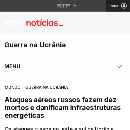
Entrar
Ataques aéreos russos
Guerra na Ucrânia
MENU
MUNDO
|
GUERRA NA UCRÂNIA
Ataques aéreos russos fazem dez
mortos e danificam infraestruturas
energéticas
Os ataques russos no leste e sul da Ucrânia