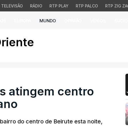
TELEVISÃO
RÁDIO
RTP PLAY
RTP PALCO
RTP ZIG ZA
026
EUROPA
MUNDO
OPINIÃO
VÍDEOS
ÁUDIO
 atingem centro da capit
riente
as atingem centro
bano
bairro do centro de Beirute esta noite,