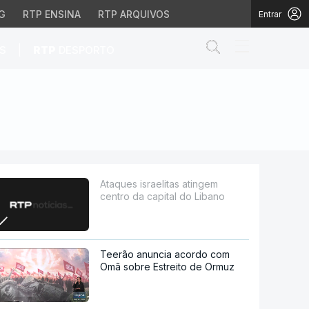
G
RTP ENSINA
RTP ARQUIVOS
Entrar
Abrir campo de
|
S
RTP
DESPORTO
al do Libano
Ataques israelitas atingem
centro da capital do Libano
Teerão anuncia acordo com
Omã sobre Estreito de Ormuz