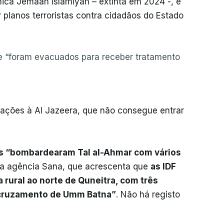
âmica Jemaah Islamiyah – extinta em 2024 -, e
planos terroristas contra cidadãos do Estado
 e “foram evacuados para receber tratamento
arações à Al Jazeera, que não consegue entrar
tas “bombardearam Tal al-Ahmar com vários
 a agência Sana, que acrescenta que
as IDF
rural ao norte de Quneitra, com três
o cruzamento de Umm Batna”
. Não há registo