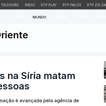
TELEVISÃO
RÁDIO
RTP PLAY
RTP PALCO
RTP ZIG ZA
026
EUROPA
MUNDO
OPINIÃO
VÍDEOS
ÁUDIO
 na Síria matam pelo m
riente
as na Síria matam
essoas
formação é avançada pela agência de