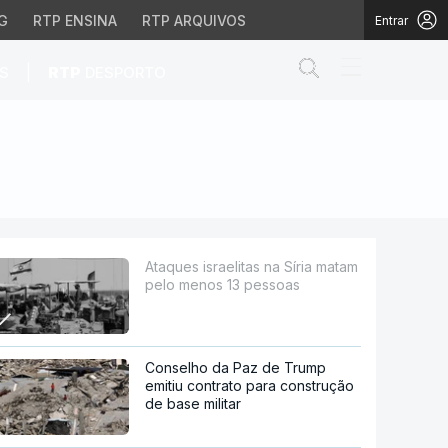
G
RTP ENSINA
RTP ARQUIVOS
Entrar
Abrir campo de
|
S
RTP
DESPORTO
enos 13 pessoas
Ataques israelitas na Síria matam
pelo menos 13 pessoas
Conselho da Paz de Trump
emitiu contrato para construção
de base militar