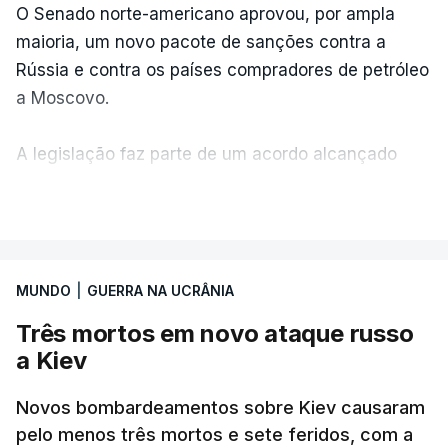
O Senado norte-americano aprovou, por ampla
maioria, um novo pacote de sanções contra a
Rússia e contra os países compradores de petróleo
a Moscovo.
A legislação faz parte de um acordo alcançado
pelos senadores com o objetivo de ajudar a
VER MAIS
Ucrânia a travar as receitas energéticas russas.
Entre essas sanções está a proibição de visto a
MUNDO
|
GUERRA NA UCRÂNIA
Vladimir Putin e aos principais comandantes
militares e ainda a aplicação de tarifas até 500%
Três mortos em novo ataque russo
sobre as exportações russas.
a Kiev
Novos bombardeamentos sobre Kiev causaram
pelo menos três mortos e sete feridos, com a