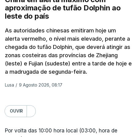
Ursula von der Leyen escreveu na rede social X
aproximação de tufão Dolphin ao
anos, bem como três feridos, na aldeia de
que, "com sanções contundentes e
leste do país
Pukhivka, segundo os serviços de resgate, sem
complementares, a Europa e os Estados Unidos
especificar se os ataques foram realizados com
podem, mais uma vez, mostrar o que parceiros
As autoridades chinesas emitiram hoje um
mísseis ou drones.
históricos podem alcançar, quando agem em
alerta vermelho, o nível mais elevado, perante a
conjunto".
chegada do tufão Dolphin, que deverá atingir as
zonas costeiras das províncias de Zhejiang
Coming on the back of the EU’s 21st package, I
(leste) e Fujian (sudeste) entre a tarde de hoje e
ERRO
100
welcome the US Senate’s adoption of the Graham
a madrugada de segunda-feira.
ERROR ON HTML5 MEDIA ELEMENT
Bill.
Lusa
/
9 Agosto 2026, 08:17
ESTE CONTEÚDO ESTÁ NESTE
MOMENTO INDISPONÍVEL
It honours a fierce believer in the power of
coordinated sanctions to weaken Russia's war
OUVIR
machine.
Na própria capital, foram contabilizados quatro
Por volta das 10:00 hora local (03:00, hora de
From Russian oligarchs to energy exports and the
feridos pela autoridade militar, enquanto os