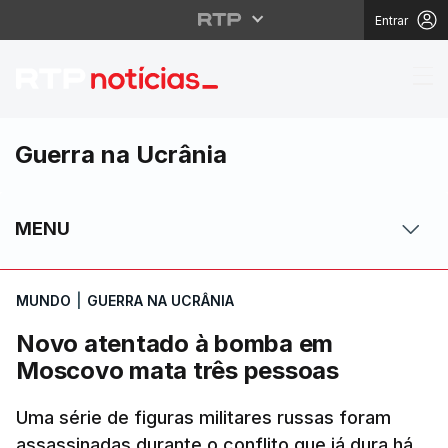
Entrar
Novo atentado à bomb
Guerra na Ucrânia
MENU
MUNDO
|
GUERRA NA UCRÂNIA
Novo atentado à bomba em
Moscovo mata três pessoas
Uma série de figuras militares russas foram
assassinadas durante o conflito que já dura há