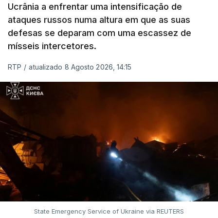
ERRO
100
Ucrânia a enfrentar uma intensificação de
ERROR ON HTML5 MEDIA ELEMENT
ataques russos numa altura em que as suas
defesas se deparam com uma escassez de
ESTE CONTEÚDO ESTÁ NESTE
mísseis intercetores.
MOMENTO INDISPONÍVEL
RTP
/
atualizado 8 Agosto 2026, 14:15
O pacote permitirá também que o presidente
Donald Trump imponha taxas até 100% aos cinco
principais importadores russos de petróleo e gás.
O documento segue agora para a Câmara dos
Representantes, mas não se espera uma votação
antes de setembro.
State Emergency Service of Ukraine via REUTERS