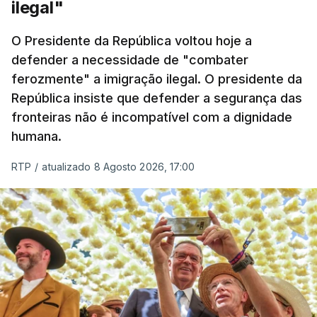
ilegal"
O ano de 2026 tem sido um ano de recordes: foi
O Presidente da República voltou hoje a
apreendida mais cocaína até ao momento de que
defender a necessidade de "combater
em todo o ano de 2025.
ferozmente" a imigração ilegal. O presidente da
A ação de prevenção visa a deteção em alto mar
República insiste que defender a segurança das
de embarcações de alta velocidade (EAV) que
fronteiras não é incompatível com a dignidade
humana.
utilizam a costa nacional para o tráfico de droga.
RTP
/
atualizado 8 Agosto 2026, 17:00
c/ Lusa