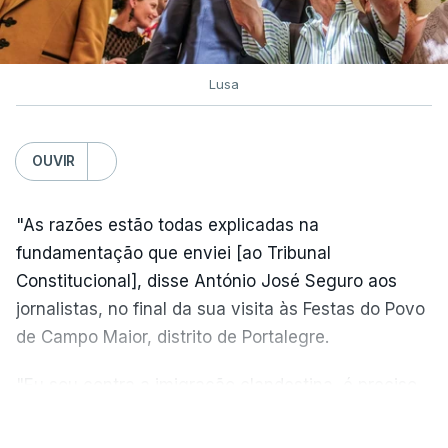
Lusa
OUVIR
"As razões estão todas explicadas na
fundamentação que enviei [ao Tribunal
Constitucional], disse António José Seguro aos
jornalistas, no final da sua visita às Festas do Povo
de Campo Maior, distrito de Portalegre.
"Eu sou contra a imigração clandestina, é preciso
combater ferozmente a imigração ilegal,
VER MAIS
precisamos de regular a nossa imigração e