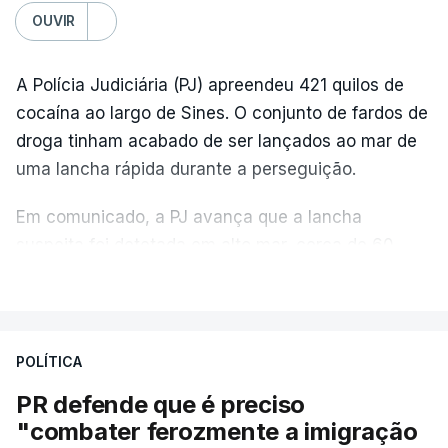
OUVIR
A Polícia Judiciária (PJ) apreendeu 421 quilos de
cocaína ao largo de Sines. O conjunto de fardos de
droga tinham acabado de ser lançados ao mar de
uma lancha rápida durante a perseguição.
Em comunicado, a PJ avança que a lancha
suspeita foi detetada em alto mar, cerca de 60
milhas náuticas ao largo de Sines.
VER MAIS
A apreensão aconteceu na tarde desta sexta-feira,
desencadeando uma ação de prevenção
POLÍTICA
desencadeada pela Polícia Judiciária, em
PR defende que é preciso
articulação com a Marinha, a Autoridade Marítima
"combater ferozmente a imigração
Nacional e a Força Aérea.