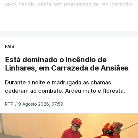
anos depois, ainda tem promessas de recuperação
por cumprir.
VER MAIS
ERRO
100
PAÍS
ERROR ON HTML5 MEDIA ELEMENT
Está dominado o incêndio de
Linhares, em Carrazeda de Ansiães
ESTE CONTEÚDO ESTÁ NESTE
MOMENTO INDISPONÍVEL
Durante a noite e madrugada as chamas
cederam ao combate. Ardeu mato e floresta.
RTP
/
9 Agosto 2026, 07:59