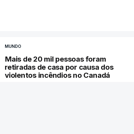
Mais de 20 mil pessoas foram retiradas de casa
VER MAIS
por causa dos violentos incêndios no Canadá
MUNDO
Mais de 20 mil pessoas foram
retiradas de casa por causa dos
violentos incêndios no Canadá
Milhares de pessoas têm ordem de evacuação.
O governo da província declarou o estado de
emergência por causa de dezenas de incêndios
florestais que estão descontrolados.
RTP
/
9 Agosto 2026, 08:03