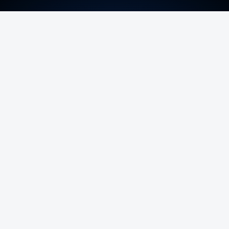
ERRO
100
ERROR ON HTML5 MEDIA ELEMENT
ESTE CONTEÚDO ESTÁ NESTE MOMENTO
INDISPONÍVEL
Foto: Rui Alves Cardoso - RTP
ARTIGOS RELACIONADOS
Nova travessia do Tejo
confirmada enquanto Ponte
25 de Abril celebra 60 anos