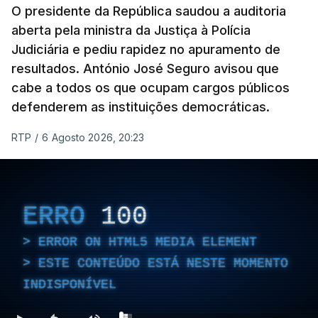
O presidente da República saudou a auditoria
aberta pela ministra da Justiça à Polícia
Judiciária e pediu rapidez no apuramento de
resultados. António José Seguro avisou que
cabe a todos os que ocupam cargos públicos
defenderem as instituições democráticas.
RTP
/
6 Agosto 2026, 20:23
ERRO
100
ERROR ON HTML5 MEDIA ELEMENT
ESTE CONTEÚDO ESTÁ NESTE MOMENTO
INDISPONÍVEL