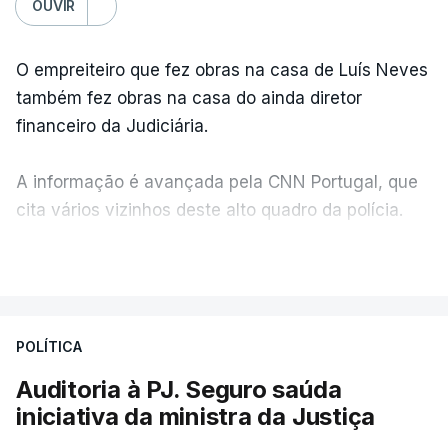
OUVIR
O empreiteiro que fez obras na casa de Luís Neves
também fez obras na casa do ainda diretor
financeiro da Judiciária.
A informação é avançada pela CNN Portugal, que
cita vários vizinhos deste alto quadro da polícia.
VER MAIS
Foi o diretor financeiro, Álvaro Pires, que assumiu a
responsabilidade de sugerir as instalações da
Construbarcelos para acolher um atrelado
POLÍTICA
apreendido numa operação de droga.
Auditoria à PJ. Seguro saúda
iniciativa da ministra da Justiça