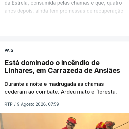
da Estrela, consumida pelas chamas e que, quatro
anos depois, ainda tem promessas de recuperação
por cumprir.
VER MAIS
ERRO
100
PAÍS
ERROR ON HTML5 MEDIA ELEMENT
Está dominado o incêndio de
Linhares, em Carrazeda de Ansiães
ESTE CONTEÚDO ESTÁ NESTE
MOMENTO INDISPONÍVEL
Durante a noite e madrugada as chamas
cederam ao combate. Ardeu mato e floresta.
RTP
/
9 Agosto 2026, 07:59