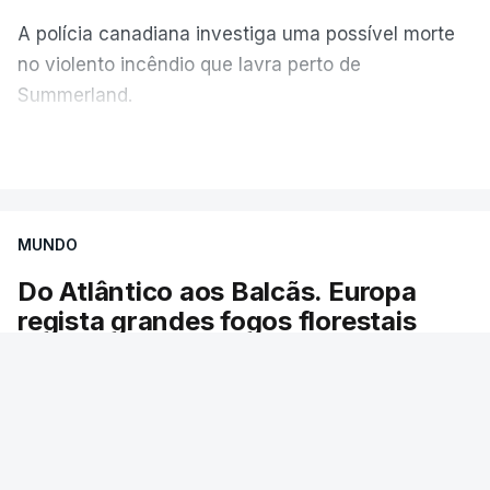
A polícia canadiana investiga uma possível morte
no violento incêndio que lavra perto de
Summerland.
VER MAIS
Éum cenário de terror, descreve o primeiro-ministro
da Columbia Britânica, David Iby.
MUNDO
Do Atlântico aos Balcãs. Europa
ERRO
100
regista grandes fogos florestais
ERROR ON HTML5 MEDIA ELEMENT
As chamas obrigaram à evacuação de dezenas
ESTE CONTEÚDO ESTÁ NESTE
de localidades. Desde maio, já ardeu uma área
MOMENTO INDISPONÍVEL
igual à do Luxemburgo.
RTP
/
9 Agosto 2026, 13:12