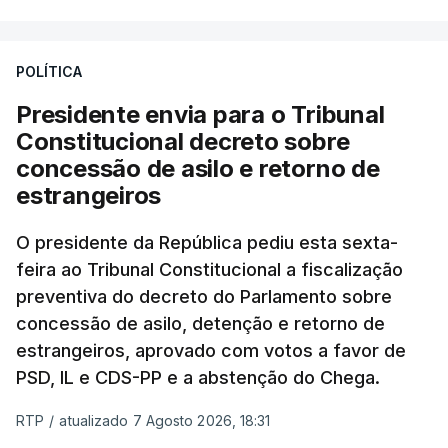
António José Seguro entende que a reforma reúne
treze apoios sociais "num só" e pretende "tornar o
POLÍTICA
sistema mais simples, mais justo e transparente".
Presidente envia para o Tribunal
"Sempre que seja possível reduzir burocracias,
Constitucional decreto sobre
eliminar sobreposições e garantir que os apoios
concessão de asilo e retorno de
chegam a quem mais necessita, estaremos a dar
estrangeiros
um passo na direção certa", argumenta o
O presidente da República pediu esta sexta-
Presidente da República.
feira ao Tribunal Constitucional a fiscalização
preventiva do decreto do Parlamento sobre
Assegurar que "ninguém é
concessão de asilo, detenção e retorno de
prejudicado"
estrangeiros, aprovado com votos a favor de
PSD, IL e CDS-PP e a abstenção do Chega.
RTP
/
atualizado 7 Agosto 2026, 18:31
O Preisdente deixa, no entanto, deixa alguns