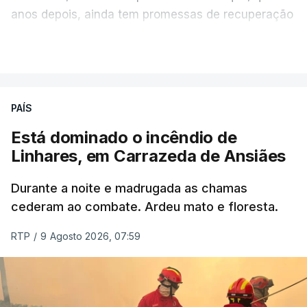
anos depois, ainda tem promessas de recuperação
por cumprir.
VER MAIS
ERRO
100
PAÍS
ERROR ON HTML5 MEDIA ELEMENT
Está dominado o incêndio de
Linhares, em Carrazeda de Ansiães
ESTE CONTEÚDO ESTÁ NESTE
MOMENTO INDISPONÍVEL
Durante a noite e madrugada as chamas
cederam ao combate. Ardeu mato e floresta.
RTP
/
9 Agosto 2026, 07:59