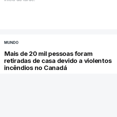
Mais de 20 mil pessoas foram retiradas de casa
VER MAIS
por causa dos violentos incêndios no Canadá
MUNDO
Mais de 20 mil pessoas foram
retiradas de casa devido a violentos
incêndios no Canadá
Milhares de pessoas têm ordem de evacuação.
O governo da província declarou o estado de
emergência por causa de dezenas de incêndios
florestais que estão descontrolados.
22 min.
RTP
/