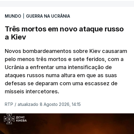
Entre essas sanções está a proibição de visto a
MUNDO
|
GUERRA NA UCRÂNIA
Vladimir Putin e aos principais comandantes
militares e ainda a aplicação de tarifas até 500%
Três mortos em novo ataque russo
sobre as exportações russas.
a Kiev
Novos bombardeamentos sobre Kiev causaram
pelo menos três mortos e sete feridos, com a
ERRO
100
Ucrânia a enfrentar uma intensificação de
ERROR ON HTML5 MEDIA ELEMENT
ataques russos numa altura em que as suas
defesas se deparam com uma escassez de
ESTE CONTEÚDO ESTÁ NESTE
mísseis intercetores.
MOMENTO INDISPONÍVEL
RTP
/
atualizado 8 Agosto 2026, 14:15
O pacote permitirá também que o presidente