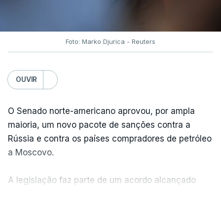
Foto: Marko Djurica - Reuters
OUVIR
O Senado norte-americano aprovou, por ampla
maioria, um novo pacote de sanções contra a
Rússia e contra os países compradores de petróleo
a Moscovo.
A legislação faz parte de um acordo alcançado
pelos senadores com o objetivo de ajudar a
VER MAIS
Ucrânia a travar as receitas energéticas russas.