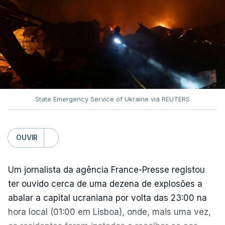
Donald Trump imponha taxas até 100% aos cinco
principais importadores russos de petróleo e gás.
O documento segue agora para a Câmara dos
Representantes, mas não se espera uma votação
antes de setembro.
State Emergency Service of Ukraine via REUTERS
O presidente ucraniano agradeceu aos Estados
Unidos por estas sanções à Rússia. Zelensky disse
esperar que esta seja uma resposta que leve o
OUVIR
Kremlin a pôr fim ao que considera ser "uma guerra
insana contra o povo e independência ucraniana".
Um jornalista da agência France-Presse registou
ter ouvido cerca de uma dezena de explosões a
Zelensky diz que a pressão americana é vital,
abalar a capital ucraniana por volta das 23:00 na
sobretudo quando Vladimir Putin continua a
hora local (01:00 em Lisboa), onde, mais uma vez,
apostar em mísseis balísticos para atacar território