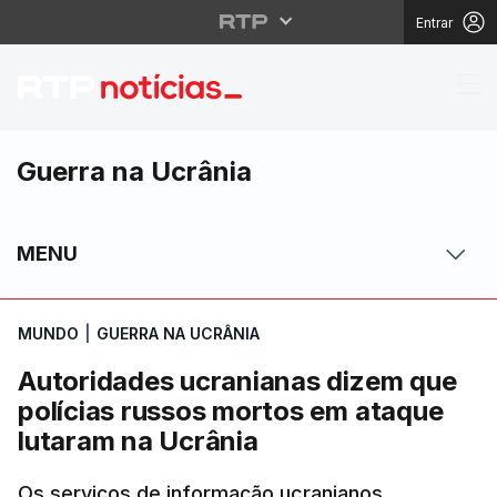
Entrar
Autoridades ucraniana
Guerra na Ucrânia
MENU
MUNDO
|
GUERRA NA UCRÂNIA
Autoridades ucranianas dizem que
polícias russos mortos em ataque
lutaram na Ucrânia
Os serviços de informação ucranianos