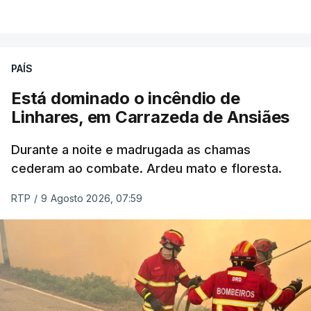
VER MAIS
ERRO
100
PAÍS
ERROR ON HTML5 MEDIA ELEMENT
Está dominado o incêndio de
Linhares, em Carrazeda de Ansiães
ESTE CONTEÚDO ESTÁ NESTE
MOMENTO INDISPONÍVEL
Durante a noite e madrugada as chamas
cederam ao combate. Ardeu mato e floresta.
RTP
/
9 Agosto 2026, 07:59