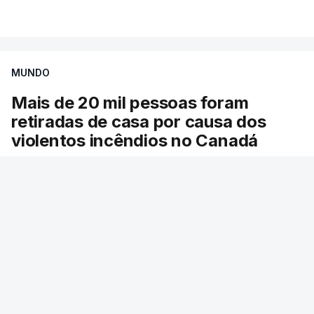
VER MAIS
por causa dos violentos incêndios no Canadá
MUNDO
Mais de 20 mil pessoas foram
retiradas de casa por causa dos
violentos incêndios no Canadá
Milhares de pessoas têm ordem de evacuação.
O governo da província declarou o estado de
emergência por causa de dezenas de incêndios
florestais que estão descontrolados.
RTP
/
9 Agosto 2026, 08:03