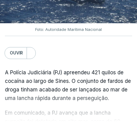
Foto: Autoridade Marítima Nacional
OUVIR
A Polícia Judiciária (PJ) apreendeu 421 quilos de
cocaína ao largo de Sines. O conjunto de fardos de
droga tinham acabado de ser lançados ao mar de
uma lancha rápida durante a perseguição.
Em comunicado, a PJ avança que a lancha
suspeita foi detetada em alto mar, cerca de 60
milhas náuticas ao largo de Sines.
VER MAIS