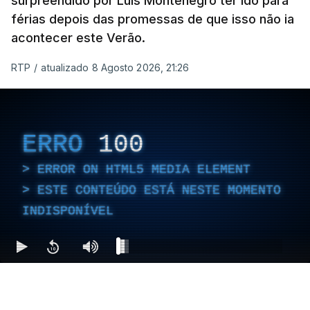
surpreendido por Luís Montenegro ter ido para
férias depois das promessas de que isso não ia
acontecer este Verão.
RTP
/
atualizado 8 Agosto 2026, 21:26
ERRO
100
ERROR ON HTML5 MEDIA ELEMENT
ESTE CONTEÚDO ESTÁ NESTE MOMENTO
INDISPONÍVEL