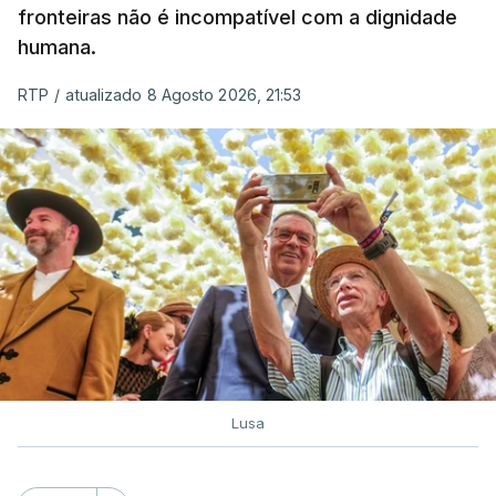
de embarcações de alta velocidade (EAV) que
fronteiras não é incompatível com a dignidade
humana.
utilizam a costa nacional para o tráfico de droga.
RTP
/
atualizado 8 Agosto 2026, 21:53
c/ Lusa
Lusa