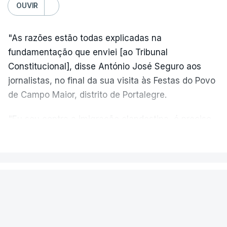
OUVIR
"As razões estão todas explicadas na
fundamentação que enviei [ao Tribunal
Constitucional], disse António José Seguro aos
jornalistas, no final da sua visita às Festas do Povo
de Campo Maior, distrito de Portalegre.
"Eu sou contra a imigração clandestina, é preciso
combater ferozmente a imigração ilegal,
VER MAIS
precisamos de regular a nossa imigração e
precisamos de defender as nossas fronteiras e
nada disto é incompatível com tratarmos com
PAÍS
dignidade as pessoas, designadamente menores e
Aeronave cai no aeródromo de
crianças", acrescentou.
Portimão e provoca a morte do