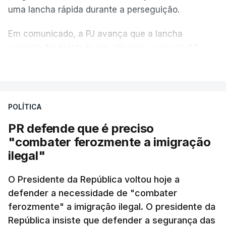
uma lancha rápida durante a perseguição.
Em comunicado, a PJ avança que a lancha
suspeita foi detetada em alto mar, cerca de 60
milhas náuticas ao largo de Sines.
VER MAIS
A apreensão aconteceu na tarde desta sexta-feira,
desencadeando uma ação de prevenção
POLÍTICA
desencadeada pela Polícia Judiciária, em
PR defende que é preciso
articulação com a Marinha, a Autoridade Marítima
"combater ferozmente a imigração
Nacional e a Força Aérea.
ilegal"
O ano de 2026 tem sido um ano de recordes: foi
O Presidente da República voltou hoje a
apreendida mais cocaína até ao momento de que
defender a necessidade de "combater
em todo o ano de 2025.
ferozmente" a imigração ilegal. O presidente da
A ação de prevenção visa a deteção em alto mar
República insiste que defender a segurança das