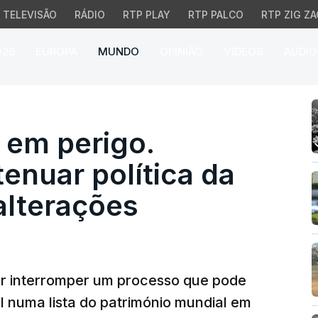
TELEVISÃO
RÁDIO
RTP PLAY
RTP PALCO
RTP ZIG ZA
026
EUROPA
MUNDO
OPINIÃO
VÍDEOS
ÁUDIO
em perigo. Austrália ten
l em perigo.
tenuar política da
lterações
ar interromper um processo que pode
l numa lista do património mundial em