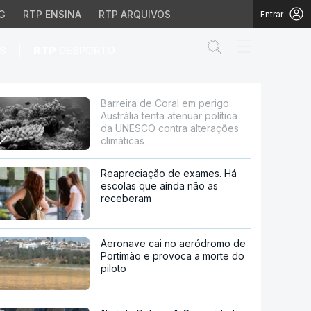
G
RTP ENSINA
RTP ARQUIVOS
Entrar
Abrir campo de
|
S
RTP
DESPORTO
ta atenuar política da 
Barreira de Coral em perigo.
Austrália tenta atenuar política
da UNESCO contra alterações
climáticas
Reapreciação de exames. Há
escolas que ainda não as
receberam
Aeronave cai no aeródromo de
Portimão e provoca a morte do
piloto