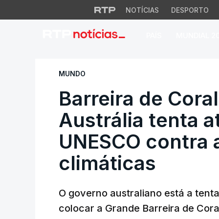
NOTÍCIAS
DESPORTO
PAÍS
MUNDIAL 2
Barreira de Coral 
MUNDO
Barreira de Cora
Austrália tenta a
UNESCO contra a
climáticas
O governo australiano está a tent
colocar a Grande Barreira de Cora