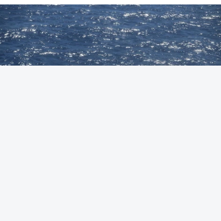
Foto: Autoridade Marítima Nacional
OUVIR
A Polícia Judiciária (PJ) apreendeu 421 quilos de
cocaína ao largo de Sines. O conjunto de fardos de