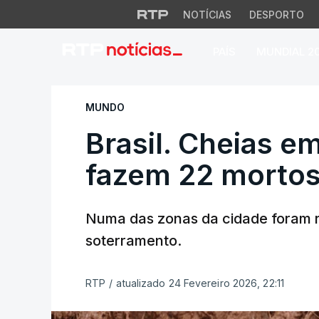
NOTÍCIAS
DESPORTO
PAÍS
MUNDIAL 2
Brasil. Cheias em 
MUNDO
Brasil. Cheias e
fazem 22 morto
Numa das zonas da cidade foram r
soterramento.
RTP
/
atualizado 24 Fevereiro 2026, 22:11