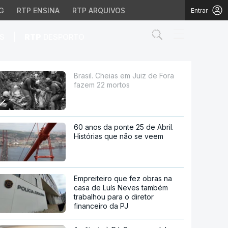
G
RTP ENSINA
RTP ARQUIVOS
Entrar
Abrir campo de
|
S
RTP
DESPORTO
ortos
Brasil. Cheias em Juiz de Fora
fazem 22 mortos
60 anos da ponte 25 de Abril.
Histórias que não se veem
Empreiteiro que fez obras na
casa de Luís Neves também
trabalhou para o diretor
financeiro da PJ