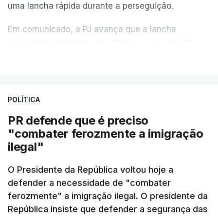
uma lancha rápida durante a perseguição.
Em comunicado, a PJ avança que a lancha
suspeita foi detetada em alto mar, cerca de 60
milhas náuticas ao largo de Sines.
VER MAIS
A apreensão aconteceu na tarde desta sexta-feira,
desencadeando uma ação de prevenção
POLÍTICA
desencadeada pela Polícia Judiciária, em
PR defende que é preciso
articulação com a Marinha, a Autoridade Marítima
"combater ferozmente a imigração
Nacional e a Força Aérea.
ilegal"
O ano de 2026 tem sido um ano de recordes: foi
O Presidente da República voltou hoje a
apreendida mais cocaína até ao momento de que
defender a necessidade de "combater
em todo o ano de 2025.
ferozmente" a imigração ilegal. O presidente da
A ação de prevenção visa a deteção em alto mar
República insiste que defender a segurança das