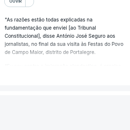
OUVIR
"As razões estão todas explicadas na
fundamentação que enviei [ao Tribunal
Constitucional], disse António José Seguro aos
jornalistas, no final da sua visita às Festas do Povo
de Campo Maior, distrito de Portalegre.
"Eu sou contra a imigração clandestina, é preciso
combater ferozmente a imigração ilegal,
VER MAIS
precisamos de regular a nossa imigração e
precisamos de defender as nossas fronteiras e
nada disto é incompatível com tratarmos com
PAÍS
dignidade as pessoas, designadamente menores e
Fogo de Fornos de Algodres
crianças", acrescentou.
novamente em resolução após dois
reacendimentos
António José Seguro mostrou dúvidas sobre se é