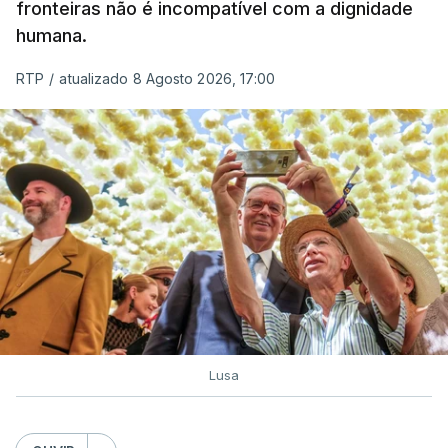
de embarcações de alta velocidade (EAV) que
fronteiras não é incompatível com a dignidade
humana.
utilizam a costa nacional para o tráfico de droga.
RTP
/
atualizado 8 Agosto 2026, 17:00
c/ Lusa
Lusa