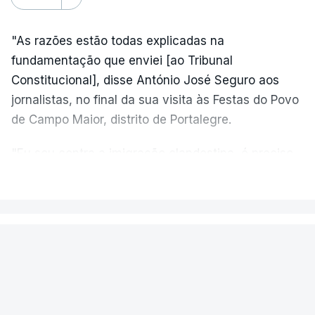
"As razões estão todas explicadas na
fundamentação que enviei [ao Tribunal
Constitucional], disse António José Seguro aos
jornalistas, no final da sua visita às Festas do Povo
de Campo Maior, distrito de Portalegre.
"Eu sou contra a imigração clandestina, é preciso
combater ferozmente a imigração ilegal,
VER MAIS
precisamos de regular a nossa imigração e
precisamos de defender as nossas fronteiras e
nada disto é incompatível com tratarmos com
PAÍS
dignidade as pessoas, designadamente menores e
Fogo de Fornos de Algodres
crianças", acrescentou.
novamente em resolução após dois
reacendimentos
António José Seguro mostrou dúvidas sobre se é