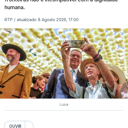
humana.
utilizam a costa nacional para o tráfico de droga.
RTP
/
atualizado 8 Agosto 2026, 17:00
c/ Lusa
Lusa
OUVIR