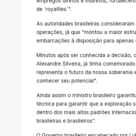
empregos diretos e indiretos, fortalece
de `royalties`".
As autoridades brasileiras considerara
operações, já que "montou a maior estru
embarcações à disposição para apenas 
Minutos após ser conhecida a decisão, o 
Alexandre Silveira, já tinha comemorad
representa o futuro da nossa soberania 
conhecer seu potencial".
Ainda assim o ministro brasileiro garant
técnica para garantir que a exploração s
dentro dos mais altos padrões internaci
brasileiras e brasileiros".
O Governo brasileiro encabeçado por Lu