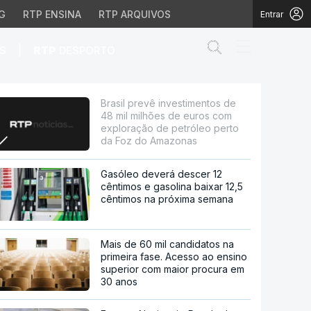
G
RTP ENSINA
RTP ARQUIVOS
Entrar
Abrir campo de
|
S
RTP
DESPORTO
hões de euros com explo
Brasil prevê investimentos de
48 mil milhões de euros com
exploração de petróleo perto
da Foz do Amazonas
Gasóleo deverá descer 12
cêntimos e gasolina baixar 12,5
cêntimos na próxima semana
Mais de 60 mil candidatos na
primeira fase. Acesso ao ensino
superior com maior procura em
30 anos