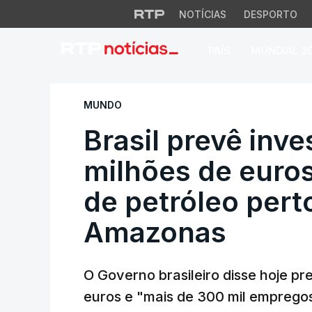
NOTÍCIAS
DESPORTO
PAÍS
MUNDIAL 2
Brasil prevê inves
MUNDO
Brasil prevê inv
milhões de euro
de petróleo pert
Amazonas
O Governo brasileiro disse hoje pr
euros e "mais de 300 mil empregos"