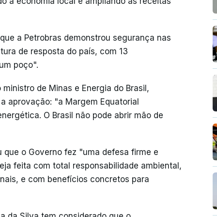
ndo a economia local e ampliando as receitas
m que a Petrobras demonstrou segurança nas
tura de resposta do país, com 13
um poço".
ministro de Minas e Energia do Brasil,
o a aprovação: "a Margem Equatorial
energética. O Brasil não pode abrir mão de
iu que o Governo fez "uma defesa firme e
eja feita com total responsabilidade ambiental,
onais, e com benefícios concretos para
la da Silva tem considerado que o