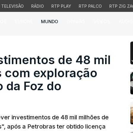
TELEVISÃO
RÁDIO
RTP PLAY
RTP PALCO
RTP ZIG ZA
026
EUROPA
MUNDO
OPINIÃO
VÍDEOS
ÁUDIO
timentos de 48 mil mil
estimentos de 48 mil
s com exploração
o da Foz do
ever investimentos de 48 mil milhões de
, após a Petrobras ter obtido licença