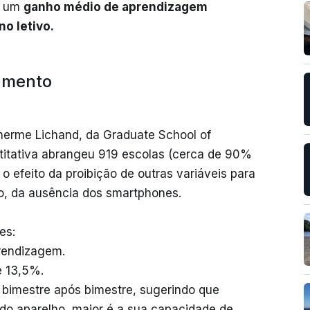
u um
ganho médio de aprendizagem
no letivo.
amento
herme Lichand, da Graduate School of
ntitativa abrangeu 919 escolas (cerca de 90%
 o efeito da proibição de outras variáveis para
to, da ausência dos smartphones.
es:
rendizagem.
e 13,5%.
bimestre após bimestre, sugerindo que
do aparelho, maior é a sua capacidade de