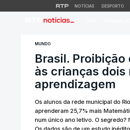
NOTÍCIAS
DESPORTO
PAÍS
MUNDIAL 2
Brasil. Proibição 
MUNDO
Brasil. Proibiçã
às crianças dois
aprendizagem
Os alunos da rede municipal do Rio
aprenderam 25,7% mais Matemátic
num único ano letivo. O segredo? 
Os dados são de um estudo inédito