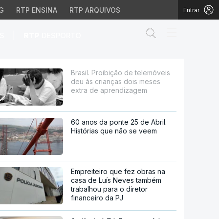
G
RTP ENSINA
RTP ARQUIVOS
Entrar
Abrir campo de
|
S
RTP
DESPORTO
ianças dois meses extr
Brasil. Proibição de telemóveis
deu às crianças dois meses
extra de aprendizagem
60 anos da ponte 25 de Abril.
Histórias que não se veem
Empreiteiro que fez obras na
casa de Luís Neves também
trabalhou para o diretor
financeiro da PJ