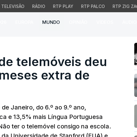
TELEVISÃO
RÁDIO
RTP PLAY
RTP PALCO
RTP ZIG ZA
026
EUROPA
MUNDO
OPINIÃO
VÍDEOS
ÁUDIO
de telemóveis deu às cr
o de telemóveis deu
 meses extra de
 de Janeiro, do 6.º ao 9.º ano,
a e 13,5% mais Língua Portuguesa
Não ter o telemóvel consigo na escola.
 da Universidade de Stanford (EUA) e