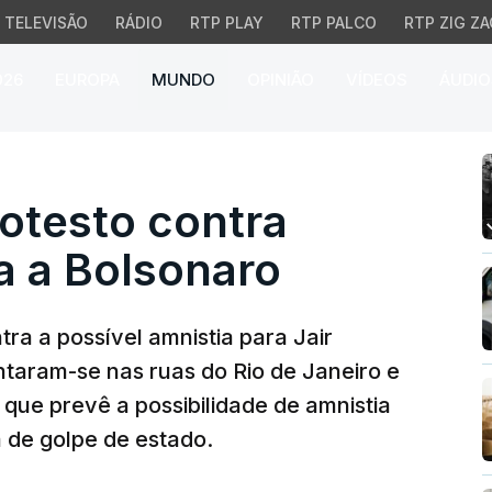
TELEVISÃO
RÁDIO
RTP PLAY
RTP PALCO
RTP ZIG ZA
026
EUROPA
MUNDO
OPINIÃO
VÍDEOS
ÁUDIO
testo contra eventual am
rotesto contra
a a Bolsonaro
tra a possível amnistia para Jair
ntaram-se nas ruas do Rio de Janeiro e
i que prevê a possibilidade de amnistia
 de golpe de estado.