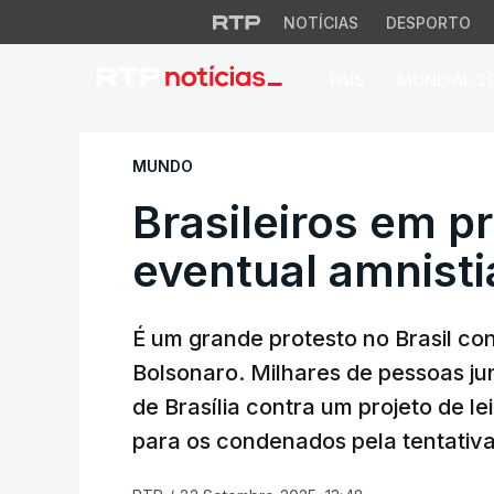
NOTÍCIAS
DESPORTO
PAÍS
MUNDIAL 2
Brasileiros em pro
MUNDO
Brasileiros em p
eventual amnisti
É um grande protesto no Brasil con
Bolsonaro. Milhares de pessoas ju
de Brasília contra um projeto de le
para os condenados pela tentativa