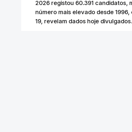
2026 registou 60.391 candidatos, 
uma subida acentuada, tendência que de
número mais elevado desde 1996, 
19, revelam dados hoje divulgados
c/Lusa
Lusa
/
atualizado 7 Agosto 2026, 09:59