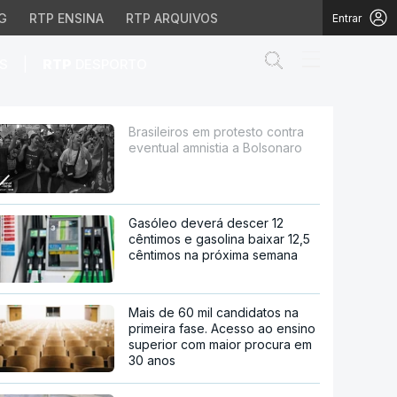
G
RTP ENSINA
RTP ARQUIVOS
Entrar
Abrir campo de
|
S
RTP
DESPORTO
nistia a Bolsonaro
Brasileiros em protesto contra
eventual amnistia a Bolsonaro
Gasóleo deverá descer 12
cêntimos e gasolina baixar 12,5
cêntimos na próxima semana
Mais de 60 mil candidatos na
primeira fase. Acesso ao ensino
superior com maior procura em
30 anos