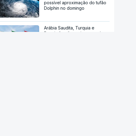
possível aproximação do tufão
Dolphin no domingo
Arábia Saudita, Turquia e
Paquistão vão assinar acordo
de defesa mútua
Sessenta trabalhadores de
fábrica de calçado em Gaia
despedidos sem aviso
Endividamento das famílias
atingiu máximo histórico de 180
mil milhões de euros
Viajavam com crianças
africanas. PJ deteve dois
homens por suspeitas de tráfico