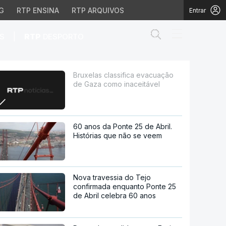
G
RTP ENSINA
RTP ARQUIVOS
Entrar
Abrir campo de
|
S
RTP
DESPORTO
mo inaceitável
Bruxelas classifica evacuação
de Gaza como inaceitável
60 anos da Ponte 25 de Abril.
Histórias que não se veem
Nova travessia do Tejo
confirmada enquanto Ponte 25
de Abril celebra 60 anos