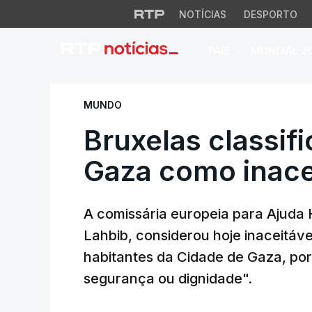
NOTÍCIAS
DESPORTO
PAÍS
MUNDIAL 2
Bruxelas classific
MUNDO
Bruxelas classif
Gaza como inace
A comissária europeia para Ajuda 
Lahbib, considerou hoje inaceitáve
habitantes da Cidade de Gaza, po
segurança ou dignidade".