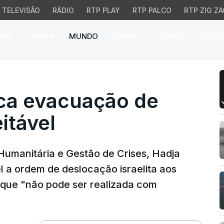
TELEVISÃO
RÁDIO
RTP PLAY
RTP PALCO
RTP ZIG ZA
026
EUROPA
MUNDO
OPINIÃO
VÍDEOS
ÁUDIO
a evacuação de Gaza co
ica evacuação de
itável
Humanitária e Gestão de Crises, Hadja
l a ordem de deslocação israelita aos
rque "não pode ser realizada com