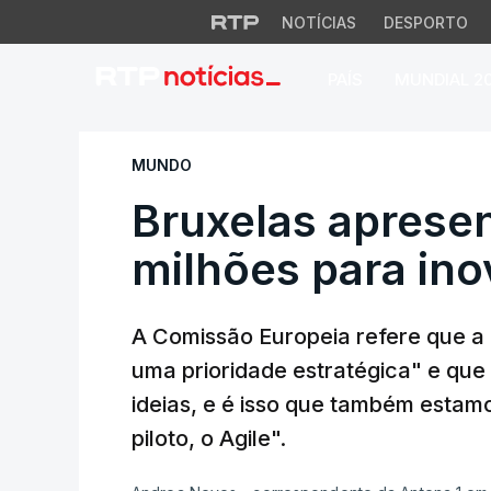
NOTÍCIAS
DESPORTO
PAÍS
MUNDIAL 2
Bruxelas apresent
MUNDO
Bruxelas aprese
milhões para in
A Comissão Europeia refere que a 
uma prioridade estratégica" e que 
ideias, e é isso que também estam
piloto, o Agile".