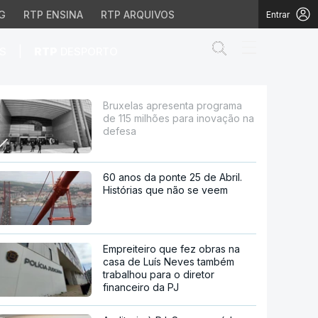
G
RTP ENSINA
RTP ARQUIVOS
Entrar
Abrir campo de
|
S
RTP
DESPORTO
es para inovação na de
Bruxelas apresenta programa
de 115 milhões para inovação na
defesa
60 anos da ponte 25 de Abril.
Histórias que não se veem
Empreiteiro que fez obras na
casa de Luís Neves também
trabalhou para o diretor
financeiro da PJ