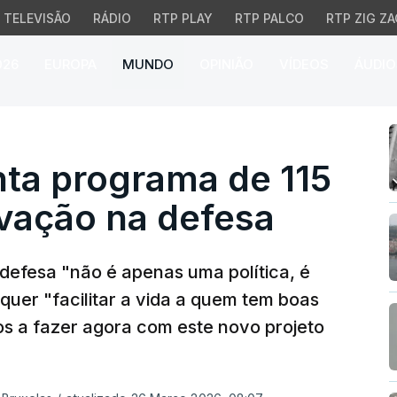
TELEVISÃO
RÁDIO
RTP PLAY
RTP PALCO
RTP ZIG ZA
026
EUROPA
MUNDO
OPINIÃO
VÍDEOS
ÁUDIO
a programa de 115 milhõ
nta programa de 115
ovação na defesa
defesa "não é apenas uma política, é
quer "facilitar a vida a quem tem boas
os a fazer agora com este novo projeto