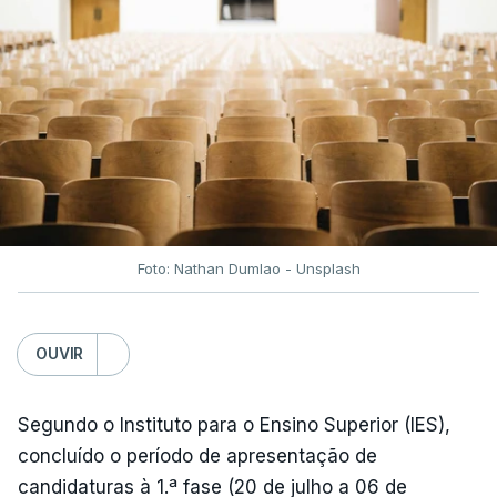
fecho do estreito de Ormuz, os preços dos
combustíveis desceram durante o cessar-fogo
entre Washington e Teerão.
No entanto, com o retomar do conflito, as últimas
semanas têm sido marcadas por uma subida
acentuada, tendência que deverá ser revertida na
próxima semana.
Foto: Nathan Dumlao - Unsplash
c/Lusa
OUVIR
Segundo o Instituto para o Ensino Superior (IES),
concluído o período de apresentação de
candidaturas à 1.ª fase (20 de julho a 06 de