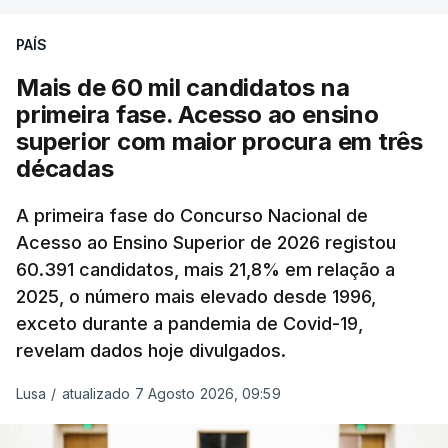
podendo ainda registar alterações em função da
evolução das cotações internacionais do petróleo,
PAÍS
e o custo final na bomba poderá variar conforme o
Mais de 60 mil candidatos na
posto de abastecimento, a marca e a localização.
primeira fase. Acesso ao ensino
superior com maior procura em três
A atualização do desconto do Imposto sobre os
décadas
Produtos Petrolíferos (ISP) também poderá
alterar os valores previstos.
A primeira fase do Concurso Nacional de
Acesso ao Ensino Superior de 2026 registou
O Governo comprometeu-se a aplicar uma redução
60.391 candidatos, mais 21,8% em relação a
extraordinária e temporária no ISP, sempre que se
2025, o número mais elevado desde 1996,
verifique um aumento do preço dos combustíveis
exceto durante a pandemia de Covid-19,
superior a 10 cêntimos, para mitigar a escalada de
revelam dados hoje divulgados.
preços.
Lusa
/
atualizado 7 Agosto 2026, 09:59
Depois de uma subida inicial devido à guerra no
Irão, à tensão geopolítica no Médio Oriente e ao