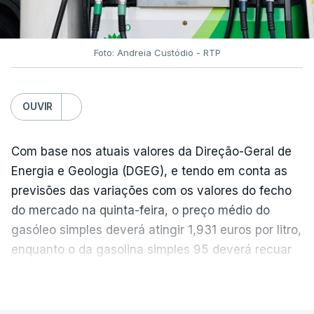
Foto: Andreia Custódio - RTP
OUVIR
Com base nos atuais valores da Direção-Geral de
Energia e Geologia (DGEG), e tendo em conta as
previsões das variações com os valores do fecho
do mercado na quinta-feira, o preço médio do
gasóleo simples deverá atingir 1,931 euros por litro,
enquanto o da gasolina simples 95 deverá recuar
para 1,855 euros por litro.
VER MAIS
A média final só ficará fechada ao final do dia,