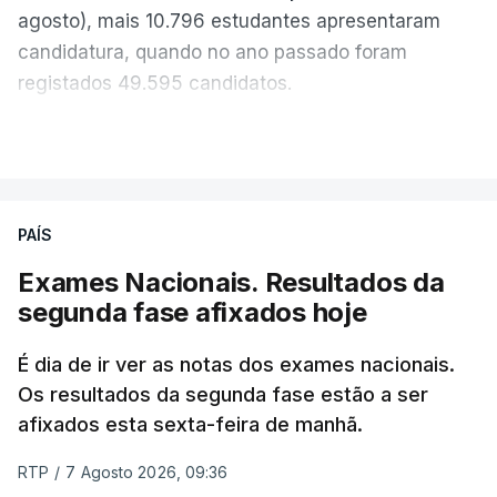
agosto), mais 10.796 estudantes apresentaram
candidatura, quando no ano passado foram
registados 49.595 candidatos.
"Os resultados da 1ª fase do concurso nacional de
VER MAIS
acesso mostram que em 2026 se registou o
número mais elevado de candidatos nos últimos 30
anos, exceto nos anos da pandemia de Covid-19,
PAÍS
durante os quais foram adotadas regras
Exames Nacionais. Resultados da
excecionais para a conclusão do ensino
segunda fase afixados hoje
secundário e para a utilização de exames
nacionais como provas de ingresso", refere o
É dia de ir ver as notas dos exames nacionais.
Ministério da Educação, Ciência e Inovação (MECI)
Os resultados da segunda fase estão a ser
em comunicado.
afixados esta sexta-feira de manhã.
O MECI salienta que, sendo afixados hoje os
RTP
/
7 Agosto 2026, 09:36