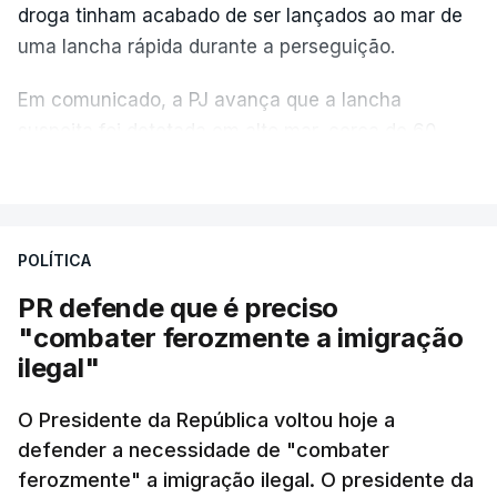
droga tinham acabado de ser lançados ao mar de
uma lancha rápida durante a perseguição.
Em comunicado, a PJ avança que a lancha
suspeita foi detetada em alto mar, cerca de 60
milhas náuticas ao largo de Sines.
VER MAIS
A apreensão aconteceu na tarde desta sexta-feira,
desencadeando uma ação de prevenção
POLÍTICA
desencadeada pela Polícia Judiciária, em
PR defende que é preciso
articulação com a Marinha, a Autoridade Marítima
"combater ferozmente a imigração
Nacional e a Força Aérea.
ilegal"
O ano de 2026 tem sido um ano de recordes: foi
O Presidente da República voltou hoje a
apreendida mais cocaína até ao momento de que
defender a necessidade de "combater
em todo o ano de 2025.
ferozmente" a imigração ilegal. O presidente da