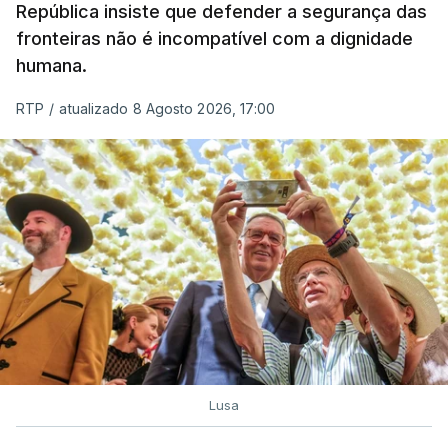
A ação de prevenção visa a deteção em alto mar
República insiste que defender a segurança das
de embarcações de alta velocidade (EAV) que
fronteiras não é incompatível com a dignidade
humana.
utilizam a costa nacional para o tráfico de droga.
RTP
/
atualizado 8 Agosto 2026, 17:00
c/ Lusa
Lusa