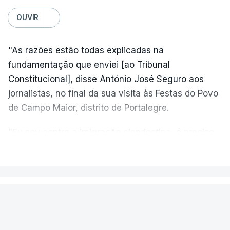
OUVIR
"As razões estão todas explicadas na
fundamentação que enviei [ao Tribunal
Constitucional], disse António José Seguro aos
jornalistas, no final da sua visita às Festas do Povo
de Campo Maior, distrito de Portalegre.
"Eu sou contra a imigração clandestina, é preciso
combater ferozmente a imigração ilegal,
VER MAIS
precisamos de regular a nossa imigração e
precisamos de defender as nossas fronteiras e
nada disto é incompatível com tratarmos com
PAÍS
dignidade as pessoas, designadamente menores e
Fogo de Fornos de Algodres
crianças", acrescentou.
novamente em resolução após dois