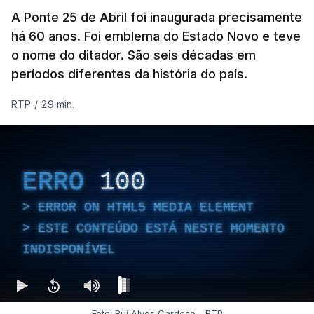
A Ponte 25 de Abril foi inaugurada precisamente
há 60 anos. Foi emblema do Estado Novo e teve
o nome do ditador. São seis décadas em
períodos diferentes da história do país.
RTP
/
29 min.
ERRO
100
ERROR ON HTML5 MEDIA ELEMENT
ESTE CONTEÚDO ESTÁ NESTE MOMENTO
INDISPONÍVEL
Foto: Rui Alves Cardoso - RTP