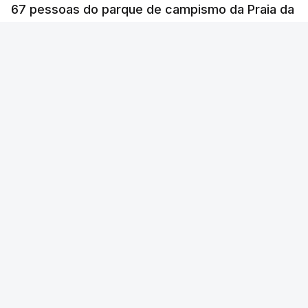
67 pessoas do parque de campismo da Praia da
Vitória, na ilha Terceira. Dezenas estão alojadas
numa escola.
RTP
/
cerca de uma hora
ERRO
100
ERROR ON HTML5 MEDIA ELEMENT
ESTE CONTEÚDO ESTÁ NESTE MOMENTO
INDISPONÍVEL
O temporal provocou também uma derrocada e