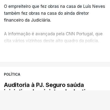
O empreiteiro que fez obras na casa de Luís Neves
também fez obras na casa do ainda diretor
financeiro da Judiciária.
A informação é avançada pela CNN Portugal, que
cita vários vizinhos deste alto quadro da polícia.
VER MAIS
Foi o diretor financeiro, Álvaro Pires, que assumiu a
responsabilidade de sugerir as instalações da
Construbarcelos para acolher um atrelado
POLÍTICA
apreendido numa operação de droga.
Auditoria à PJ. Seguro saúda
iniciativa da ministra da Justiça
O presidente da República saudou a auditoria
aberta pela ministra da Justiça à Polícia