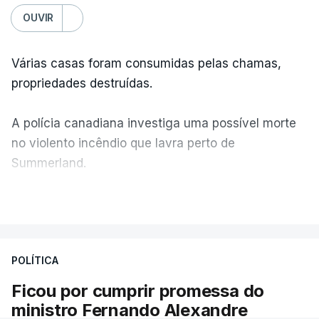
OUVIR
Várias casas foram consumidas pelas chamas,
propriedades destruídas.
A polícia canadiana investiga uma possível morte
no violento incêndio que lavra perto de
Summerland.
VER MAIS
Éum cenário de terror, descreve o primeiro-ministro
da Columbia Britânica, David Iby.
POLÍTICA
Ficou por cumprir promessa do
ERRO
100
ministro Fernando Alexandre
ERROR ON HTML5 MEDIA ELEMENT