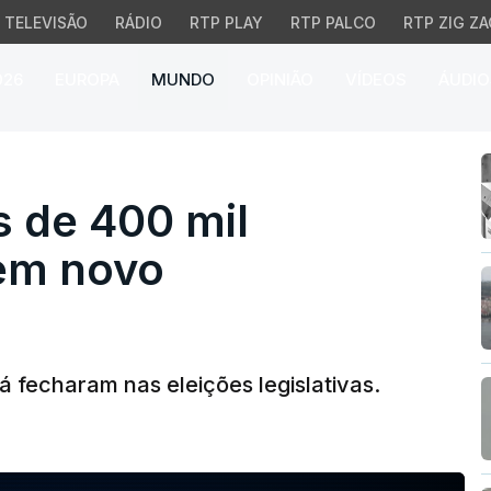
TELEVISÃO
RÁDIO
RTP PLAY
RTP PALCO
RTP ZIG ZA
026
EUROPA
MUNDO
OPINIÃO
VÍDEOS
ÁUDIO
de 400 mil eleitores e
s de 400 mil
hem novo
 fecharam nas eleições legislativas.