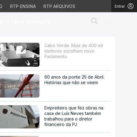
G
RTP ENSINA
RTP ARQUIVOS
Entrar
Abrir campo de
|
S
RTP
DESPORTO
scolhem novo Parlamento
Cabo Verde. Mais de 400 mil
eleitores escolhem novo
Parlamento
60 anos da ponte 25 de Abril.
Histórias que não se veem
Empreiteiro que fez obras na
casa de Luís Neves também
trabalhou para o diretor
financeiro da PJ