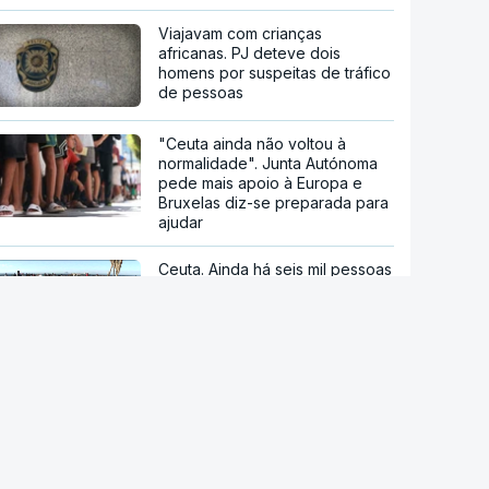
Viajavam com crianças
africanas. PJ deteve dois
homens por suspeitas de tráfico
de pessoas
"Ceuta ainda não voltou à
normalidade". Junta Autónoma
pede mais apoio à Europa e
Bruxelas diz-se preparada para
ajudar
Ceuta. Ainda há seis mil pessoas
sem documentos no enclave
espanhol
Crise em Ceuta. Vox usa pactos
com PP para se opor ao
acolhimento de menores