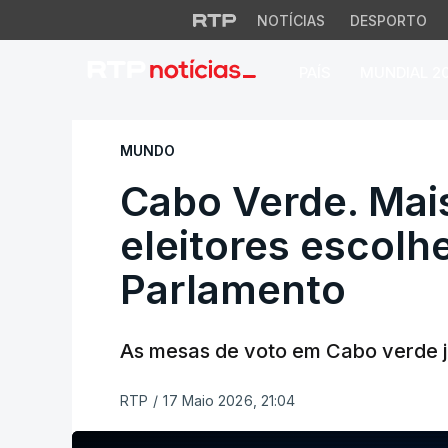
NOTÍCIAS
DESPORTO
PAÍS
MUNDIAL 2
Cabo Verde. Mais 
MUNDO
Cabo Verde. Mai
eleitores escol
Parlamento
As mesas de voto em Cabo verde já
RTP
/
17 Maio 2026, 21:04