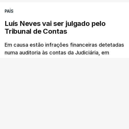
PAÍS
Luís Neves vai ser julgado pelo
Tribunal de Contas
Em causa estão infrações financeiras detetadas
numa auditoria às contas da Judiciária, em
2023, quando o agora ministro da Administração
Interna era diretor-nacional daquela polícia.
Rita Soares - RTP Antena 1
/
cerca de uma hora