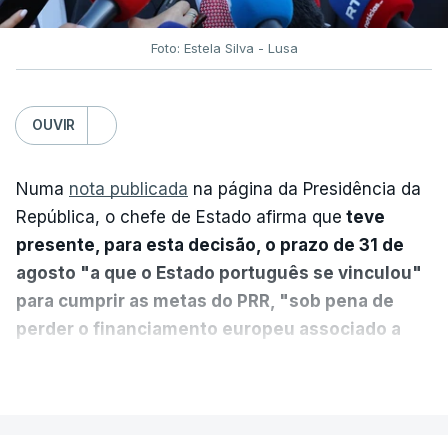
Foto: Estela Silva - Lusa
OUVIR
Numa
nota publicada
na página da Presidência da
República, o chefe de Estado afirma que
teve
presente, para esta decisão, o prazo de 31 de
agosto "a que o Estado português se vinculou"
para cumprir as metas do PRR, "sob pena de
perder o financiamento europeu associado a
essa reforma específica".
VER MAIS
António José Seguro entende que a reforma reúne
treze apoios sociais "num só" e pretende "tornar o