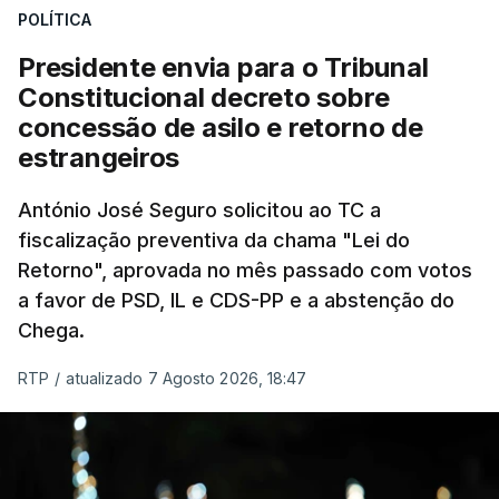
POLÍTICA
sistema mais simples, mais justo e transparente".
Presidente envia para o Tribunal
"Sempre que seja possível reduzir burocracias,
Constitucional decreto sobre
eliminar sobreposições e garantir que os apoios
concessão de asilo e retorno de
chegam a quem mais necessita, estaremos a dar
estrangeiros
um passo na direção certa", argumenta o
António José Seguro solicitou ao TC a
Presidente da República.
fiscalização preventiva da chama "Lei do
Retorno", aprovada no mês passado com votos
Assegurar que "ninguém é
a favor de PSD, IL e CDS-PP e a abstenção do
prejudicado"
Chega.
RTP
/
atualizado 7 Agosto 2026, 18:47
O Preisdente deixa, no entanto, deixa alguns
avisos:
uma reforma desta dimensão "deve ter
como primeiro critério a proteção das pessoas"