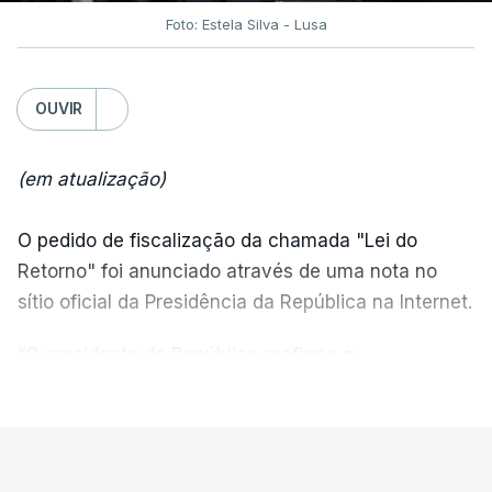
Foto: Estela Silva - Lusa
OUVIR
(em atualização)
O pedido de fiscalização da chamada "Lei do
Retorno" foi anunciado através de uma nota no
sítio oficial da Presidência da República na Internet.
“O presidente da República reafirma
a
necessidade de se combater a imigração ilegal
,
VER MAIS
de se controlar eficazmente a imigração legal e de
se garantir a defesa das nossas fronteiras, num
quadro de cooperação entre os Estados europeus
PAÍS