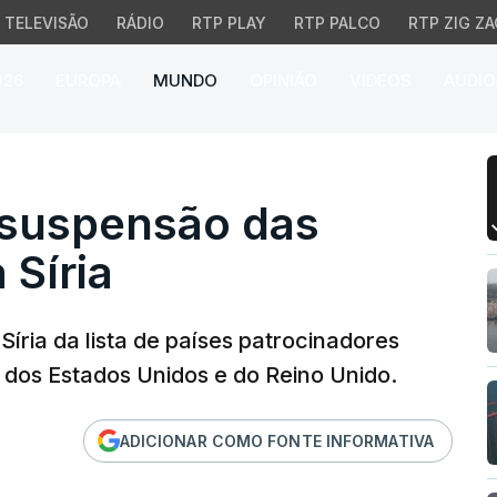
TELEVISÃO
RÁDIO
RTP PLAY
RTP PALCO
RTP ZIG ZA
026
EUROPA
MUNDO
OPINIÃO
VÍDEOS
ÁUDIO
spensão das sanções co
 suspensão das
 Síria
ria da lista de países patrocinadores
 dos Estados Unidos e do Reino Unido.
ADICIONAR COMO FONTE INFORMATIVA