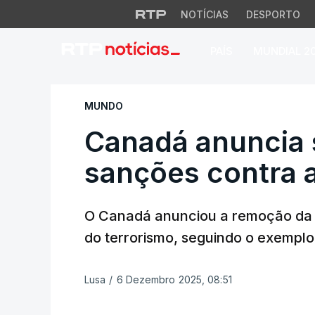
NOTÍCIAS
DESPORTO
PAÍS
MUNDIAL 2
Canadá anuncia su
MUNDO
Canadá anuncia
sanções contra a
O Canadá anunciou a remoção da Sí
do terrorismo, seguindo o exemplo
Lusa
/
6 Dezembro 2025, 08:51