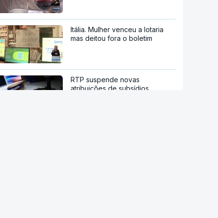
Itália. Mulher venceu a lotaria
mas deitou fora o boletim
RTP suspende novas
atribuições de subsídios
questionados em auditoria da
IGF
Alzheimer com diagnóstico
simples e rápido com teste ao
sangue
Nova linha do metro até
Gondomar prevê remoção de
centenas de árvores e 24
demolições