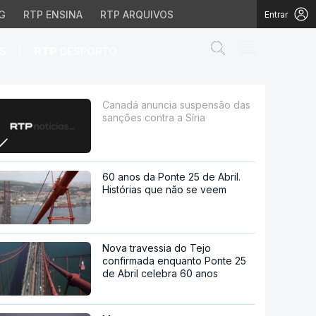
G
RTP ENSINA
RTP ARQUIVOS
Entrar
Abrir campo de
|
S
RTP
DESPORTO
ntra a Síria
Canadá anuncia suspensão das
sanções contra a Síria
60 anos da Ponte 25 de Abril.
Histórias que não se veem
Nova travessia do Tejo
confirmada enquanto Ponte 25
de Abril celebra 60 anos