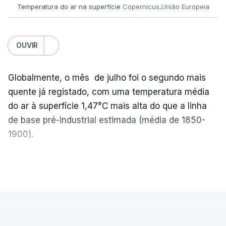
Temperatura do ar na superfície
Copernicus,União Europeia
ERRO
100
ERROR ON HTML5 MEDIA ELEMENT
OUVIR
ESTE CONTEÚDO ESTÁ NESTE
Globalmente, o mês de julho foi o segundo mais
MOMENTO INDISPONÍVEL
quente já registado, com uma temperatura média
do ar à superfície 1,47°C mais alta do que a linha
de base pré-industrial estimada (média de 1850-
A nível nacional, são mais de 20 mil pedidos que
1900).
deviam ter sido afixados na sexta-feira.
A Europa Ocidental vivenciou o período de
VER MAIS
O Ministério da Educação explicou na altura que
junho-julho mais quente já registado
,
e julho
apenas um "número residual" de reapreciações
apresentou a terceira e a quarta ondas de calor
continuava por enviar às escolas. E assegurou que
desde maio, marcando uma sequência
nenhum aluno ficaria impedido de se candidatar ao
MUNDO
excecional de calor extremo neste verão.