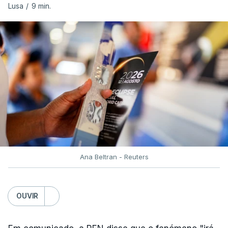
Lusa
/
9 min.
ERRO
100
ERROR ON HTML5 MEDIA ELEMENT
ESTE CONTEÚDO ESTÁ NESTE
MOMENTO INDISPONÍVEL
Já a norte, na Escola Secundária de Rio Tinto, uma
Ana Beltran - Reuters
outra equipa de reportagem confirmou que
há
mais de 100 pedidos de reapreciação de notas
que aguardam a divulgação.
OUVIR
Os resultados chegaram a ser enviados à escola