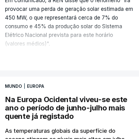
Em comunicado, a REN disse que o fenómeno "irá
depois da meia-noite desta segunda-feira, mais
provocar uma perda de geração solar estimada em
concretamente à 0h47, no entanto, ao início da
450 MW, o que representará cerca de 7% do
manhã a afixação ainda não tinha sido feita.
consumo e 45% da produção solar do Sistema
Elétrico Nacional prevista para este horário
(valores médios)".
ERRO
100
A REN afirmou ainda que tem estado, em
VER MAIS
ERROR ON HTML5 MEDIA ELEMENT
colaboração com outros operadores europeus de
redes de transporte de eletricidade, a preparar o
ESTE CONTEÚDO ESTÁ NESTE
Sistema Elétrico Nacional (SEN) para os efeitos do
MOMENTO INDISPONÍVEL
MUNDO
|
EUROPA
eclipse solar que ocorrerá no final da tarde de dia
Na Europa Ocidental viveu-se este
12 de agosto (quarta-feira).
ano o período de junho-julho mais
quente já registado
O diretor da Escola Secundária de Rio Tinto
ARTIGOS RELACIONADOS
explicou à RTP que se encontrava desde as 7h00
As temperaturas globais da superfície do
da manhã desta segunda-feira a tentar abrir o