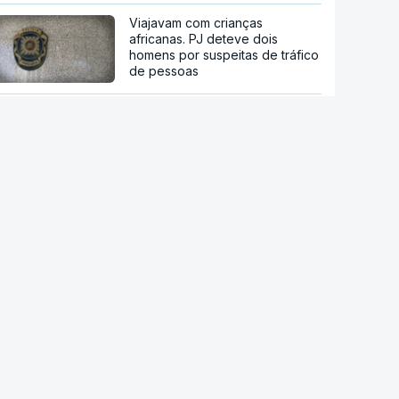
Viajavam com crianças
africanas. PJ deteve dois
homens por suspeitas de tráfico
de pessoas
"Ceuta ainda não voltou à
normalidade". Junta Autónoma
pede mais apoio à Europa e
Bruxelas diz-se preparada para
ajudar
Ceuta. Ainda há seis mil pessoas
sem documentos no enclave
espanhol
Crise em Ceuta. Vox usa pactos
com PP para se opor ao
acolhimento de menores
"Caçadores de imigrantes".