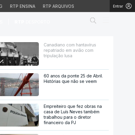
G
RTP ENSINA
RTP ARQUIVOS
Entrar
Abrir campo de
|
S
RTP
DESPORTO
vião com tripulação lu
Canadiano com hantavírus
repatriado em avião com
tripulação lusa
60 anos da ponte 25 de Abril.
Histórias que não se veem
Empreiteiro que fez obras na
casa de Luís Neves também
trabalhou para o diretor
financeiro da PJ