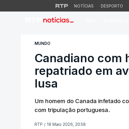
NOTÍCIAS
DESPORTO
PAÍS
MUNDIAL 2
Canadiano com hant
MUNDO
Canadiano com h
repatriado em av
lusa
Um homem do Canada infetado com
com tripulação portuguesa.
RTP
/
18 Maio 2026, 20:58