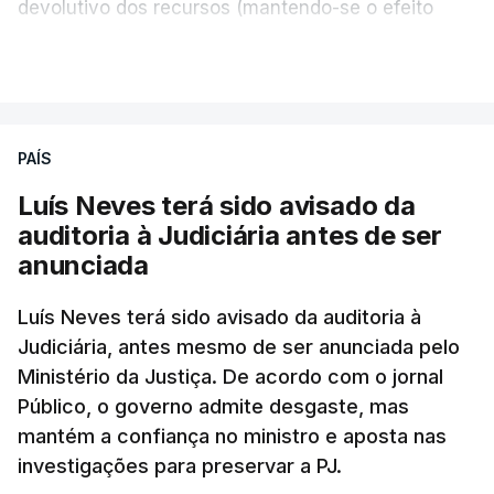
devolutivo dos recursos (mantendo-se o efeito
suspensivo) e o aumento do prazo para detenção
VER MAIS
em centro de acolhimento temporário.
Chega refere ainda que Seguro tem reservas
PAÍS
quanto à possibilidade de expulsar do país
cidadãos adultos em situação ilegal, se
Luís Neves terá sido avisado da
tiverem filhos menores.
auditoria à Judiciária antes de ser
anunciada
“Com esta acção de Seguro, sendo atingido o
prazo de 60 dias, os imigrantes terão que ser
Luís Neves terá sido avisado da auditoria à
Judiciária, antes mesmo de ser anunciada pelo
libertados,
ainda que os seus pedidos de asilo
Ministério da Justiça. De acordo com o jornal
tenham sido rejeitados pelas autoridades
Público, o governo admite desgaste, mas
competentes”, referem.
mantém a confiança no ministro e aposta nas
investigações para preservar a PJ.
“Isto é de uma enorme irresponsabilidade
e