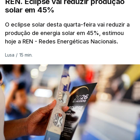
REN. Eclipse vai reduzir produção
solar em 45%
Alguns encarregados de educação e alunos foram
até à escola para ver o resultado mas ainda não
O eclipse solar desta quarta-feira vai reduzir a
tinha sido divulgado. Alguns pais apontam
produção de energia solar em 45%, estimou
hoje a REN - Redes Energéticas Nacionais.
incorreções e aguardam a atualização na
plataforma Inovar.
Lusa
/
15 min.
ERRO
100
ERROR ON HTML5 MEDIA ELEMENT
ESTE CONTEÚDO ESTÁ NESTE
MOMENTO INDISPONÍVEL