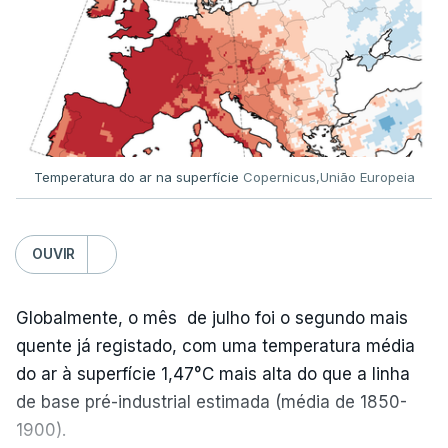
não tinham sido enviadas. O diretor da escola,
Aníbal Marques, explicou à RTP que mal detetou a
falta contactou os Júri Nacional e a nota foi
reenviada à escola neste domingo publicada logo
de seguida.
Temperatura do ar na superfície
Copernicus,União Europeia
ERRO
100
ERROR ON HTML5 MEDIA ELEMENT
OUVIR
ESTE CONTEÚDO ESTÁ NESTE
Globalmente, o mês de julho foi o segundo mais
MOMENTO INDISPONÍVEL
quente já registado, com uma temperatura média
do ar à superfície 1,47°C mais alta do que a linha
de base pré-industrial estimada (média de 1850-
A nível nacional, são mais de 20 mil pedidos que
1900).