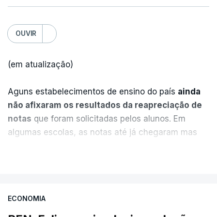
OUVIR
(em atualização)
Aguns estabelecimentos de ensino do país
ainda
não afixaram os resultados da reapreciação de
notas
que foram solicitadas pelos alunos. Em
algumas escolas, as notas até já chegaram mas
alguns erros estão a atrasar a afixação das notas.
VER MAIS
Uma das escolas é o Liceu Camões, em Lisboa.
Uma equipa de reportagem da RTP confirmou que
ECONOMIA
tinha chegado o resultado de
14 reapreciações de
exames, mas ainda não tinham sido afixados.