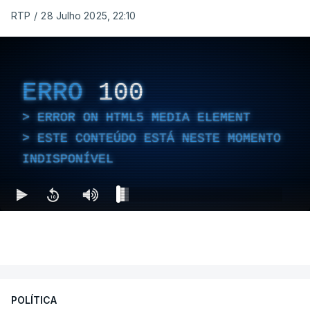
RTP
/
28 Julho 2025, 22:10
ERRO
100
ERROR ON HTML5 MEDIA ELEMENT
ESTE CONTEÚDO ESTÁ NESTE MOMENTO
INDISPONÍVEL
POLÍTICA