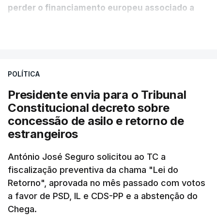
perder o financiamento europeu associado a
essa reforma específica".
VER MAIS
António José Seguro entende que a reforma reúne
treze apoios sociais "num só" e pretende "tornar o
POLÍTICA
sistema mais simples, mais justo e transparente".
Presidente envia para o Tribunal
"Sempre que seja possível reduzir burocracias,
Constitucional decreto sobre
eliminar sobreposições e garantir que os apoios
concessão de asilo e retorno de
chegam a quem mais necessita, estaremos a dar
estrangeiros
um passo na direção certa", argumenta o
António José Seguro solicitou ao TC a
Presidente da República.
fiscalização preventiva da chama "Lei do
Retorno", aprovada no mês passado com votos
Assegurar que "ninguém é
a favor de PSD, IL e CDS-PP e a abstenção do
prejudicado"
Chega.