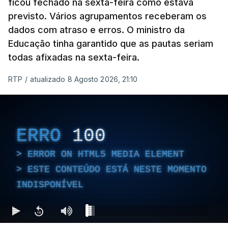
ficou fechado na sexta-feira como estava
previsto. Vários agrupamentos receberam os
dados com atraso e erros. O ministro da
Educação tinha garantido que as pautas seriam
todas afixadas na sexta-feira.
RTP
/
atualizado 8 Agosto 2026, 21:10
ERRO
100
ERROR ON HTML5 MEDIA ELEMENT
ESTE CONTEÚDO ESTÁ NESTE MOMENTO
INDISPONÍVEL