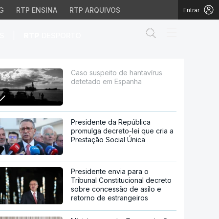
G
RTP ENSINA
RTP ARQUIVOS
Entrar
Abrir campo de
|
S
RTP
DESPORTO
 Espanha
Caso suspeito de hantavírus
detetado em Espanha
Presidente da República
promulga decreto-lei que cria a
Prestação Social Única
Presidente envia para o
Tribunal Constitucional decreto
sobre concessão de asilo e
retorno de estrangeiros