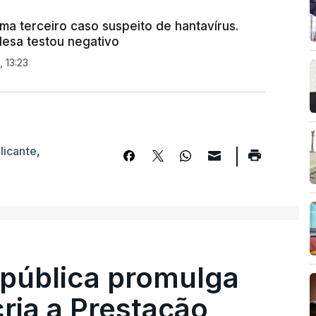
ma terceiro caso suspeito de hantavírus.
esa testou negativo
 13:23
licante
,
epública promulga
cria a Prestação