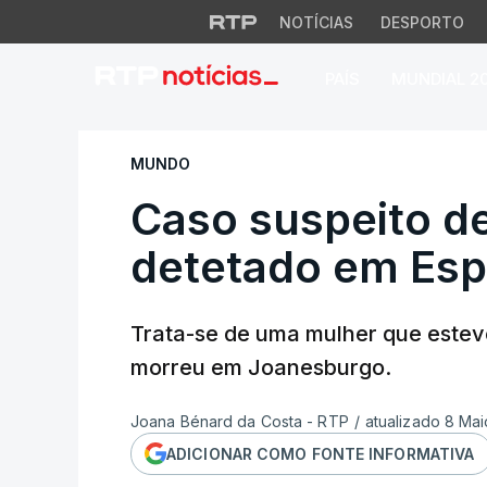
NOTÍCIAS
DESPORTO
PAÍS
MUNDIAL 2
Caso suspeito de 
MUNDO
Caso suspeito de
detetado em Es
Trata-se de uma mulher que este
morreu em Joanesburgo.
Joana Bénard da Costa - RTP
/
atualizado 8 Mai
ADICIONAR COMO FONTE INFORMATIVA