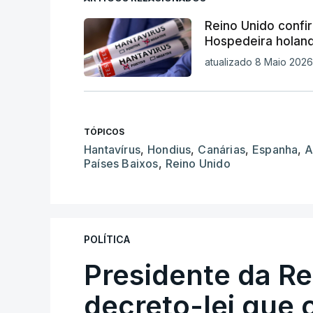
Reino Unido confir
Hospedeira holand
atualizado 8 Maio 2026,
TÓPICOS
Hantavírus
,
Hondius
,
Canárias
,
Espanha
,
A
Países Baixos
,
Reino Unido
POLÍTICA
Presidente da R
decreto-lei que 