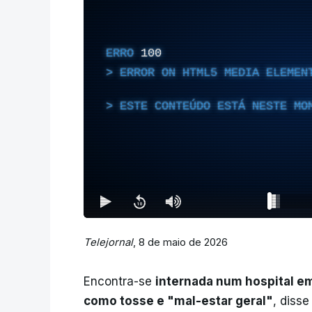
ERRO
100
ERROR ON HTML5 MEDIA ELEMEN
ESTE CONTEÚDO ESTÁ NESTE MO
Telejornal
, 8 de maio de 2026
Encontra-se
internada num hospital e
como tosse e "mal-estar geral"
, disse