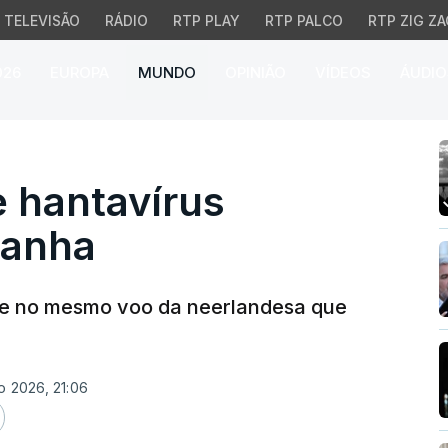
TELEVISÃO
RÁDIO
RTP PLAY
RTP PALCO
RTP ZIG ZA
026
EUROPA
MUNDO
OPINIÃO
VÍDEOS
ÁUDIO
hantavírus detetado em
 hantavírus
panha
ve no mesmo voo da neerlandesa que
o 2026, 21:06