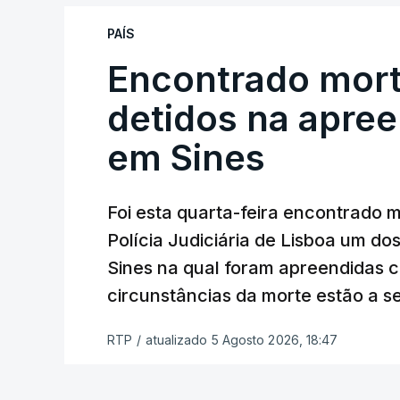
reapreciação, mas Cristina Mota, porta-
que o processo esteja concluído a tempo
PAÍS
Encontrado mort
"Durante o fim de semana e nos últim
ser convocados professores para rea
detidos na apre
Lusa.
"Será praticamente impossível t
em Sines
sexta-feira".
Segundo os docentes, o processo de rea
Foi esta quarta-feira encontrado 
constrangimentos. Há casos em que fal
Polícia Judiciária de Lisboa um do
a alegação justificativa para o pedido 
Sines na qual foram apreendidas c
relatores devem preencher.
circunstâncias da morte estão a s
"Este é um processo muito mais buro
RTP
/
atualizado 5 Agosto 2026, 18:47
que, além do prazo apertado e do volum
conseguem concluir as reapreciações d