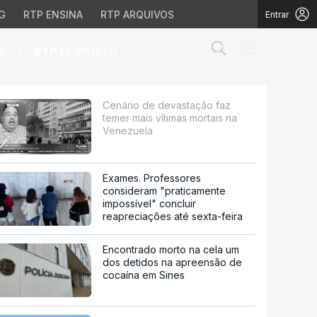
G
RTP ENSINA
RTP ARQUIVOS
Entrar
Abrir campo de
|
S
RTP
DESPORTO
imas mortais na Venezu
Cenário de devastação faz
temer mais vítimas mortais na
Venezuela
Exames. Professores
consideram "praticamente
impossível" concluir
reapreciações até sexta-feira
Encontrado morto na cela um
dos detidos na apreensão de
cocaína em Sines