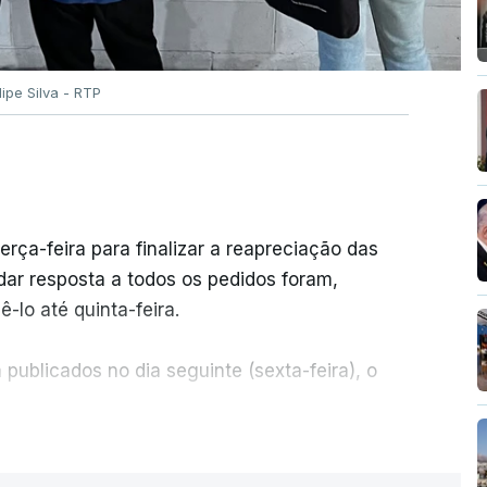
ilipe Silva - RTP
erça-feira para finalizar a reapreciação das
ar resposta a todos os pedidos foram,
-lo até quinta-feira.
publicados no dia seguinte (sexta-feira), o
ER MAIS
e 50 por cento dos mais de 20 mil pedidos de