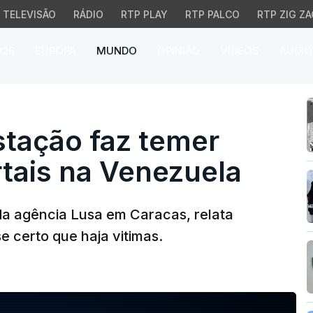
TELEVISÃO
RÁDIO
RTP PLAY
RTP PALCO
RTP ZIG ZA
026
EUROPA
MUNDO
OPINIÃO
VÍDEOS
ÁUDIO
ção faz temer mais vít
stação faz temer
tais na Venezuela
da agência Lusa em Caracas, relata
e certo que haja vitimas.