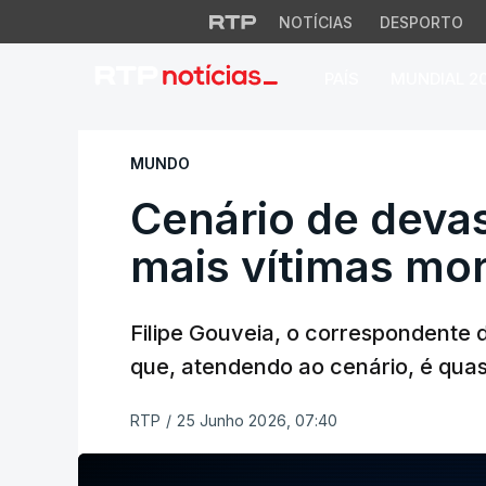
NOTÍCIAS
DESPORTO
PAÍS
MUNDIAL 2
Cenário de devasta
MUNDO
Cenário de deva
mais vítimas mor
Filipe Gouveia, o correspondente 
que, atendendo ao cenário, é quas
RTP
/
25 Junho 2026, 07:40