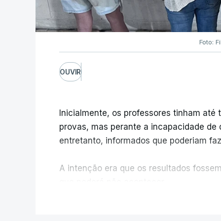
Foto: F
OUVIR
Inicialmente, os professores tinham até t
provas, mas perante a incapacidade de d
entretanto, informados que poderiam fazê
A intenção era que os resultados fossem 
que poderá não acontecer.
V
No domingo, estavam concluídos cerca d