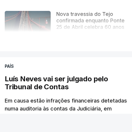
Nova travessia do Tejo
confirmada enquanto Ponte
25 de Abril celebra 60 anos
atualizado 6 Agosto 2026, 13:02
VER MAIS
PAÍS
Luís Neves vai ser julgado pelo
Tribunal de Contas
Em causa estão infrações financeiras detetadas
numa auditoria às contas da Judiciária, em
2023, quando o agora ministro da Administração
Interna era diretor-nacional daquela polícia.