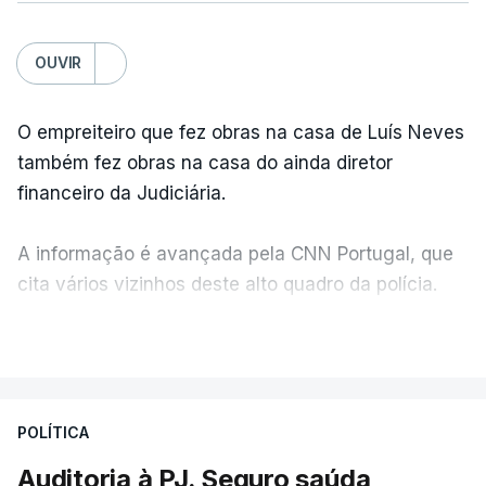
OUVIR
O empreiteiro que fez obras na casa de Luís Neves
também fez obras na casa do ainda diretor
financeiro da Judiciária.
A informação é avançada pela CNN Portugal, que
cita vários vizinhos deste alto quadro da polícia.
VER MAIS
Foi o diretor financeiro, Álvaro Pires, que assumiu a
responsabilidade de sugerir as instalações da
Construbarcelos para acolher um atrelado
POLÍTICA
apreendido numa operação de droga.
Auditoria à PJ. Seguro saúda