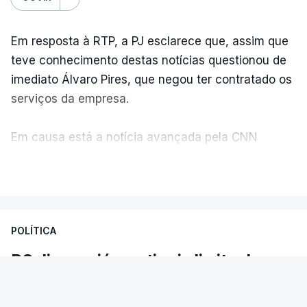
Em resposta à RTP, a PJ esclarece que, assim que
teve conhecimento destas notícias questionou de
imediato Álvaro Pires, que negou ter contratado os
serviços da empresa.
Em causa está a notícia avançada pela CNN
Portugal de que o diretor financeiro também tinha
VER MAIS
recorrido à Construbarcelos, tal como Luís Neves.
A Judiciária adianta ainda que não ordenou a
POLÍTICA
abertura de qualquer processo disciplinar, por não
ter qualquer elemento que indicie a realização
PS diz que já se atingiu limite do
dessas obras.
admissível. As reações à polémica
com Luís Neves