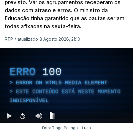
previsto. Vários agrupamentos receberam os
dados com atraso e erros. O ministro da
Educação tinha garantido que as pautas seriam
todas afixadas na sexta-feira.
RTP
/
atualizado 8 Agosto 2026, 21:10
ERRO
100
ERROR ON HTML5 MEDIA ELEMENT
ESTE CONTEÚDO ESTÁ NESTE MOMENTO
INDISPONÍVEL
Foto: Tiago Petinga - Lusa