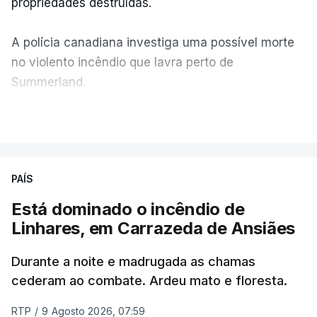
propriedades destruídas.
A polícia canadiana investiga uma possível morte
no violento incêndio que lavra perto de
Summerland.
VER MAIS
Éum cenário de terror, descreve o primeiro-ministro
da Columbia Britânica, David Iby.
PAÍS
Está dominado o incêndio de
ERRO
100
Linhares, em Carrazeda de Ansiães
ERROR ON HTML5 MEDIA ELEMENT
Durante a noite e madrugada as chamas
ESTE CONTEÚDO ESTÁ NESTE
cederam ao combate. Ardeu mato e floresta.
MOMENTO INDISPONÍVEL
RTP
/
9 Agosto 2026, 07:59